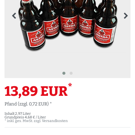
*
13,89 EUR
Pfand (zzgl. 0,72 EUR) *
Inhalt
2,97
Liter
Grundpreis
4,68 € / Liter
* inkl. ges. MwSt. zzgl.
Versandkosten