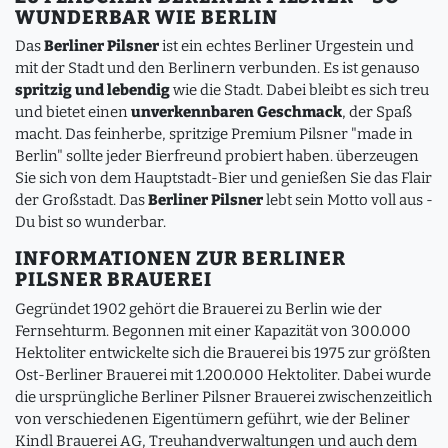
WUNDERBAR WIE BERLIN
Das
Berliner Pilsner
ist ein echtes Berliner Urgestein und
mit der Stadt und den Berlinern verbunden. Es ist genauso
spritzig und lebendig
wie die Stadt. Dabei bleibt es sich treu
und bietet einen
unverkennbaren Geschmack
, der Spaß
macht. Das feinherbe, spritzige Premium Pilsner "made in
Berlin" sollte jeder Bierfreund probiert haben. überzeugen
Sie sich von dem Hauptstadt-Bier und genießen Sie das Flair
der Großstadt. Das
Berliner Pilsner
lebt sein Motto voll aus -
Du bist so wunderbar.
INFORMATIONEN ZUR BERLINER
PILSNER BRAUEREI
Gegründet 1902 gehört die Brauerei zu Berlin wie der
Fernsehturm. Begonnen mit einer Kapazität von 300.000
Hektoliter entwickelte sich die Brauerei bis 1975 zur größten
Ost-Berliner Brauerei mit 1.200.000 Hektoliter. Dabei wurde
die ursprüngliche Berliner Pilsner Brauerei zwischenzeitlich
von verschiedenen Eigentümern geführt, wie der Beliner
Kindl Brauerei AG, Treuhandverwaltungen und auch dem