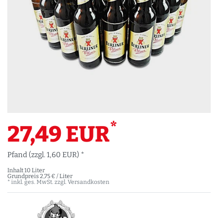
*
27,49 EUR
Pfand (zzgl. 1,60 EUR) *
Inhalt
10
Liter
Grundpreis
2,75 € / Liter
* inkl. ges. MwSt. zzgl.
Versandkosten