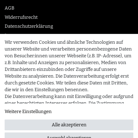
AGB
Widerrufsrecht
Datenschutzerklärung
Impressum
Wir verwenden Cookies und ähnliche Technologien auf
unserer Website und verarbeiten personenbezogene Daten
von Besucher:innen unserer Webseite (z.B. IP-Adresse), um
KONTAKT
z.B. Inhalte und Anzeigen zu personalisieren, Medien von
0355 /28913232
Drittanbietern einzubinden oder Zugriffe auf unsere
Website zu analysieren. Die Datenverarbeitung erfolgt erst
info@gourmeo24.com
durch gesetzte Cookies. Wir teilen diese Daten mit Dritten,
SCHLIESSEN
Gubener Straße 19, 03042 Cottbus
die wir in den Einstellungen benennen.
Die Datenverarbeitung kann mit Einwilligung oder aufgrund
eines berechtigten Interesses erfolgen. Die Zustimmung
kann erteilt oder abgelehnt werden. Es besteht das Recht,
Weitere Einstellungen
© 2026 gourmeo24.com
| Design by neoprisma
Alle Preise inkl. MwSt., zzgl. Versandkosten
nicht einzuwilligen und die Einwilligung zu einem späteren
Zeitpunkt zu ändern oder zu widerrufen. Beachten Sie
Alle akzeptieren
unser
Impressum
und weitere Hinweise zur Verwendung
personenbezogener Daten in unserer
Daten­schutz­
Auswahl akzeptieren