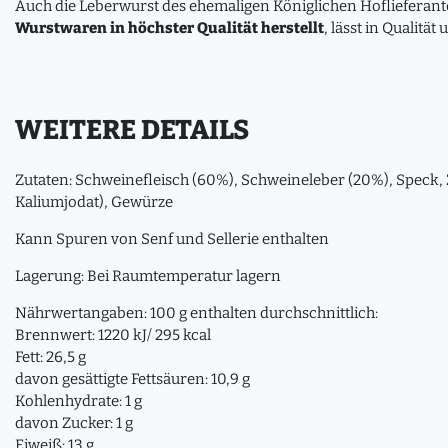
Auch die Leberwurst des ehemaligen Königlichen Hofliefera
Wurstwaren in höchster Qualität herstellt
, lässt in Qualit
WEITERE DETAILS
Zutaten: Schweinefleisch (60%), Schweineleber (20%), Speck, Zw
Kaliumjodat), Gewürze
Kann Spuren von Senf und Sellerie enthalten
Lagerung: Bei Raumtemperatur lagern
Nährwertangaben: 100 g enthalten durchschnittlich:
Brennwert: 1220 kJ/ 295 kcal
Fett: 26,5 g
davon gesättigte Fettsäuren: 10,9 g
Kohlenhydrate: 1 g
davon Zucker: 1 g
Eiweiß: 13 g