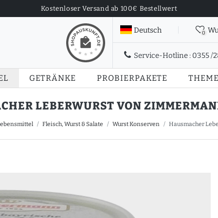
Kostenloser Versand ab 100€ Bestellwert
Deutsch
Wu
0
Service-Hotline :
0355 /
EL
GETRÄNKE
PROBIERPAKETE
THEM
CHER LEBERWURST VON ZIMMERMANN 
ebensmittel
Fleisch, Wurst & Salate
Wurst Konserven
Hausmacher Lebe