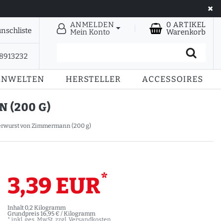
ANMELDEN
0
ARTIKEL
nschliste
Mein Konto
Warenkorb
28913232
ENWELTEN
HERSTELLER
ACCESSOIRES
(200 G)
rwurst von Zimmermann (200 g)
*
3,39 EUR
Inhalt
0,2
Kilogramm
Grundpreis
16,95 € / Kilogramm
* inkl. ges. MwSt. zzgl.
Versandkosten