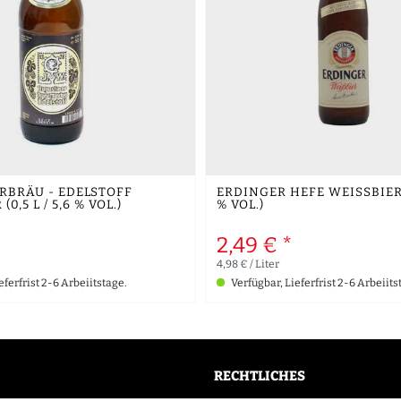
RBRÄU - EDELSTOFF
ERDINGER HEFE WEISSBIER (0,
0,5 L / 5,6 % VOL.)
VOL.)
2,49 € *
4,98 € / Liter
eferfrist 2-6 Arbeiitstage.
Verfügbar, Lieferfrist 2-6 Arbeiits
RECHTLICHES