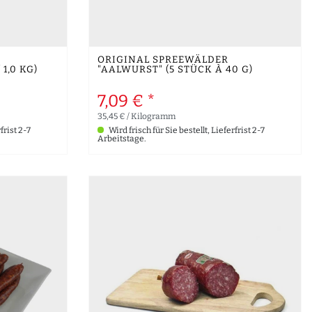
ORIGINAL SPREEWÄLDER
1,0 KG)
"AALWURST" (5 STÜCK À 40 G)
7,09 € *
35,45 € / Kilogramm
frist 2-7
Wird frisch für Sie bestellt, Lieferfrist 2-7
Arbeitstage.