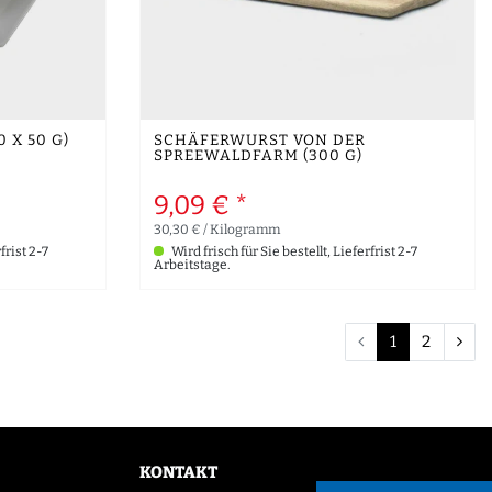
 X 50 G)
SCHÄFERWURST VON DER
SPREEWALDFARM (300 G)
9,09 € *
30,30 € / Kilogramm
frist 2-7
Wird frisch für Sie bestellt, Lieferfrist 2-7
Arbeitstage.
1
2
KONTAKT