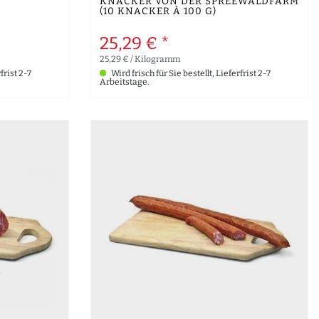
)
KNACKER VON DER SPREEWALDFARM
(10 KNACKER À 100 G)
25,29 € *
25,29 € / Kilogramm
frist 2-7
Wird frisch für Sie bestellt, Lieferfrist 2-7
Arbeitstage.