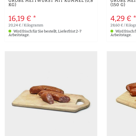
GROBE METTWURST MIT KÜMMEL (0,8
GROBE ME
KG)
(150 G)
16,19 € *
4,29 € 
20,24 € / Kilogramm
28,60 € / Kilo
Wird frisch für Sie bestellt, Lieferfrist 2-7
Wird frisch fü
Arbeitstage.
Arbeitstage.