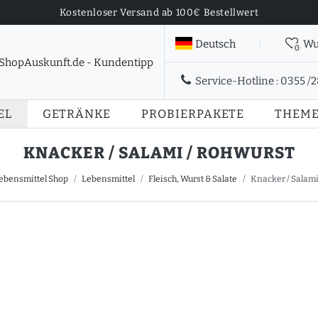
Kostenloser Versand ab 100€ Bestellwert
Deutsch
Wu
0
Service-Hotline :
0355 /
EL
GETRÄNKE
PROBIERPAKETE
THEM
KNACKER / SALAMI / ROHWURST
ebensmittel Shop
Lebensmittel
Fleisch, Wurst & Salate
Knacker / Salami