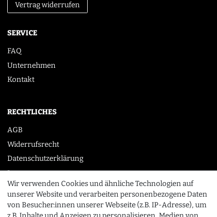
Vertrag widerrufen
SERVICE
FAQ
Unternehmen
Kontakt
RECHTLICHES
AGB
Widerrufsrecht
Datenschutzerklärung
Impressum
Wir verwenden Cookies und ähnliche Technologien auf
unserer Website und verarbeiten personenbezogene Daten
von Besucher:innen unserer Webseite (z.B. IP-Adresse), um
KONTAKT
z.B. Inhalte und Anzeigen zu personalisieren, Medien von