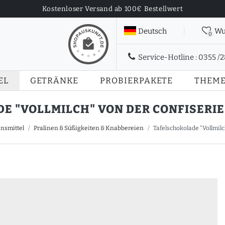
Kostenloser Versand ab 100€ Bestellwert
Deutsch
Wu
0
Service-Hotline :
0355 /
EL
GETRÄNKE
PROBIERPAKETE
THEM
 "VOLLMILCH" VON DER CONFISERIE F
nsmittel
Pralinen & Süßigkeiten & Knabbereien
Tafelschokolade "Vollmilch