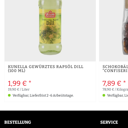
KUNELLA GEWÜRZTES RAPSÖL DILL
SCHOKOBÄL
(100 ML)
"CONFISERIE
1,99 € *
7,89 € *
19,90 € / Liter
78,90 € / Kilo
Verfügbar, Lieferfrist 2-6 Arbeiitstage.
Verfügbar, Li
BESTELLUNG
SERVICE