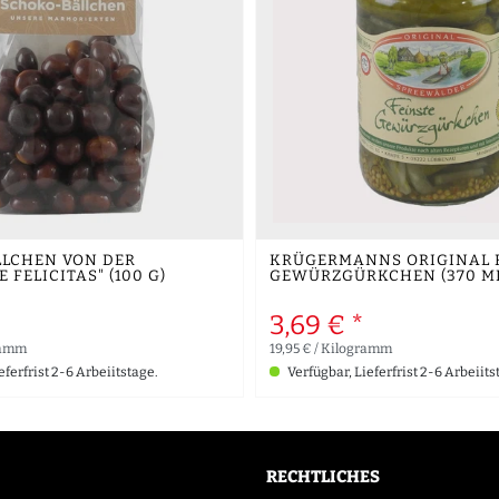
LCHEN VON DER
KRÜGERMANNS ORIGINAL 
 FELICITAS" (100 G)
GEWÜRZGÜRKCHEN (370 ML
3,69 € *
gramm
19,95 € / Kilogramm
eferfrist 2-6 Arbeiitstage.
Verfügbar, Lieferfrist 2-6 Arbeiits
RECHTLICHES