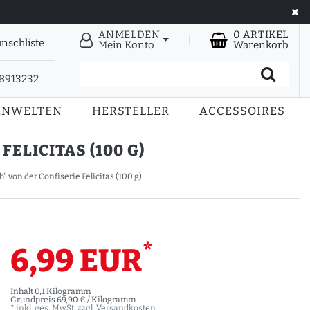
ANMELDEN
0
ARTIKEL
nschliste
Mein Konto
Warenkorb
28913232
ENWELTEN
HERSTELLER
ACCESSOIRES
ELICITAS (100 G)
" von der Confiserie Felicitas (100 g)
*
6,99 EUR
Inhalt
0,1
Kilogramm
Grundpreis
69,90 € / Kilogramm
* inkl. ges. MwSt. zzgl.
Versandkosten