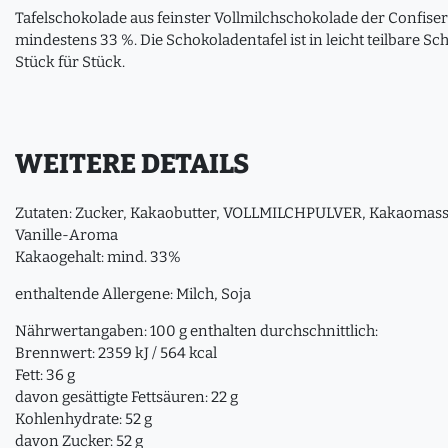
Tafelschokolade aus feinster Vollmilchschokolade der Confiser
mindestens 33 %. Die Schokoladentafel ist in leicht teilbare S
Stück für Stück.
WEITERE DETAILS
Zutaten: Zucker, Kakaobutter, VOLLMILCHPULVER, Kakaomass
Vanille-Aroma
Kakaogehalt: mind. 33%
enthaltende Allergene: Milch, Soja
Nährwertangaben: 100 g enthalten durchschnittlich:
Brennwert: 2359 kJ / 564 kcal
Fett: 36 g
davon gesättigte Fettsäuren: 22 g
Kohlenhydrate: 52 g
davon Zucker: 52 g