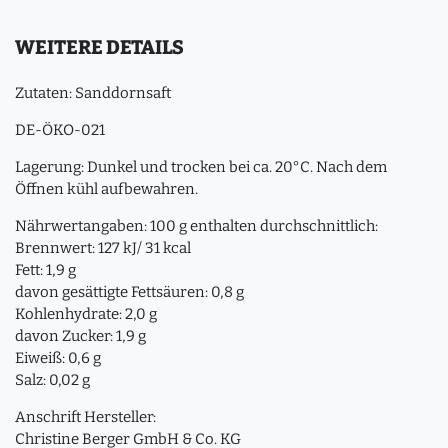
WEITERE DETAILS
Zutaten: Sanddornsaft
DE-ÖKO-021
Lagerung: Dunkel und trocken bei ca. 20°C. Nach dem
Öffnen kühl aufbewahren.
Nährwertangaben: 100 g enthalten durchschnittlich:
Brennwert: 127 kJ/ 31 kcal
Fett: 1,9 g
davon gesättigte Fettsäuren: 0,8 g
Kohlenhydrate: 2,0 g
davon Zucker: 1,9 g
Eiweiß: 0,6 g
Salz: 0,02 g
Anschrift Hersteller:
Christine Berger GmbH & Co. KG