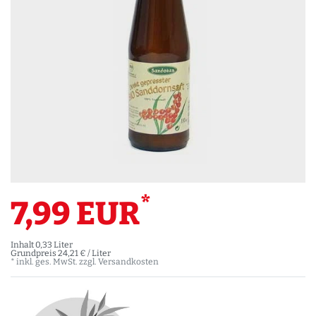
*
7,99 EUR
Inhalt
0,33
Liter
Grundpreis
24,21 € / Liter
* inkl. ges. MwSt. zzgl.
Versandkosten