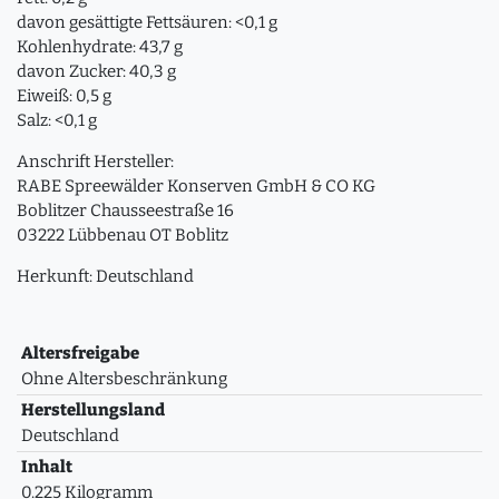
davon gesättigte Fettsäuren: <0,1 g
Kohlenhydrate: 43,7 g
davon Zucker: 40,3 g
Eiweiß: 0,5 g
Salz: <0,1 g
Anschrift Hersteller:
RABE Spreewälder Konserven GmbH & CO KG
Boblitzer Chausseestraße 16
03222 Lübbenau OT Boblitz
Herkunft: Deutschland
Altersfreigabe
Ohne Altersbeschränkung
Herstellungsland
Deutschland
Inhalt
0.225 Kilogramm