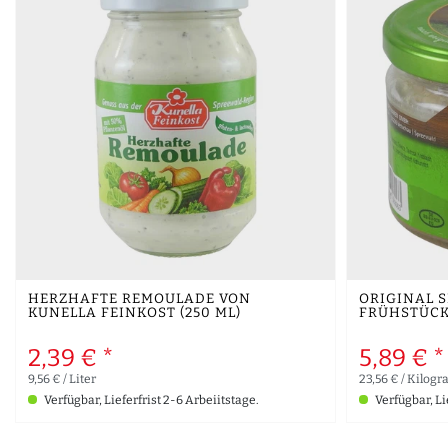
HERZHAFTE REMOULADE VON
ORIGINAL 
KUNELLA FEINKOST (250 ML)
FRÜHSTÜCKS
2,39 € *
5,89 € *
9,56 € / Liter
23,56 € / Kilog
Verfügbar, Lieferfrist 2-6 Arbeiitstage.
Verfügbar, Li