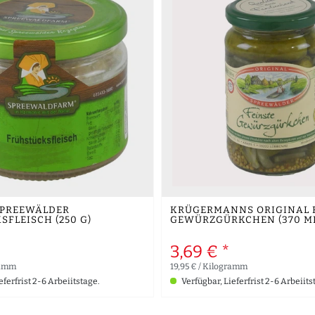
SPREEWÄLDER
KRÜGERMANNS ORIGINAL 
FLEISCH (250 G)
GEWÜRZGÜRKCHEN (370 ML
3,69 € *
ramm
19,95 € / Kilogramm
eferfrist 2-6 Arbeiitstage.
Verfügbar, Lieferfrist 2-6 Arbeiits