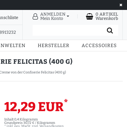
ANMELDEN
0
ARTIKEL
nschliste
Mein Konto
Warenkorb
28913232
ENWELTEN
HERSTELLER
ACCESSOIRES
E FELICITAS (400 G)
eme von der Confiserie Felicitas (400 g)
*
12,29 EUR
Inhalt
0,4
Kilogramm
Grundpreis
30,72 € / Kilogramm
* inkl. ges. MwSt. zzgl.
Versandkosten