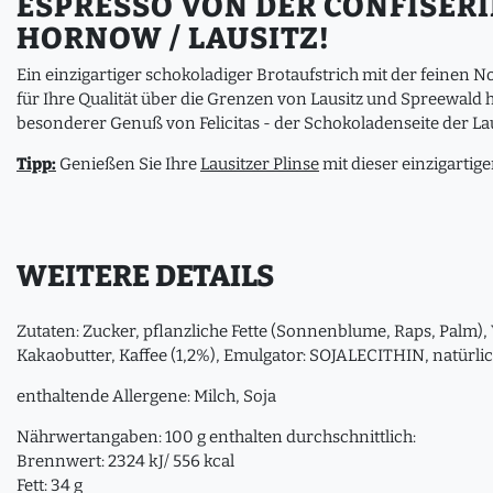
SPRESSO VON DER CONFISERIE 
ORNOW / LAUSITZ!
Ein einzigartiger schokoladiger Brotaufstrich mit der feinen 
für Ihre Qualität über die Grenzen von Lausitz und Spreewald 
besonderer Genuß von Felicitas - der Schokoladenseite der Lau
Tipp:
Genießen Sie Ihre
Lausitzer Plinse
mit dieser einzigarti
WEITERE DETAILS
Zutaten: Zucker, pflanzliche Fette (Sonnenblume, Raps, P
Kakaobutter, Kaffee (1,2%), Emulgator: SOJALECITHIN, natürl
enthaltende Allergene: Milch, Soja
Nährwertangaben: 100 g enthalten durchschnittlich:
Brennwert: 2324 kJ/ 556 kcal
Fett: 34 g