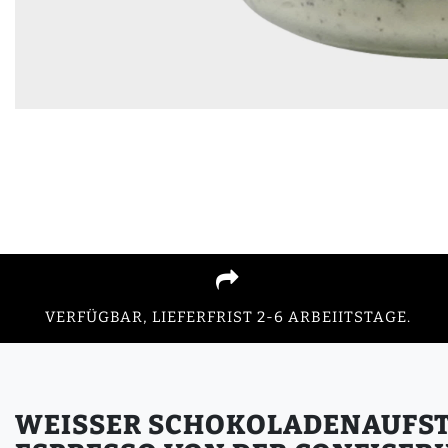
VERFÜGBAR, LIEFERFRIST 2-6 ARBEIITSTAGE.
WEISSER SCHOKOLADENAUFSTRI