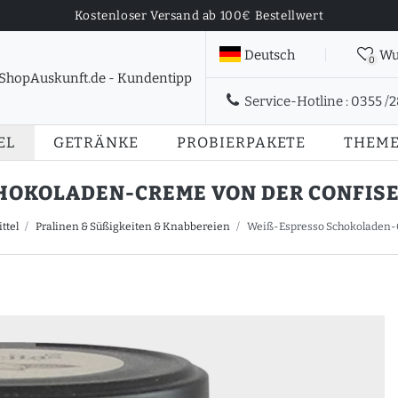
Kostenloser Versand ab 100€ Bestellwert
Deutsch
Wu
0
Service-Hotline :
0355 /
EL
GETRÄNKE
PROBIERPAKETE
THEM
OKOLADEN-CREME VON DER CONFISERI
ttel
Pralinen & Süßigkeiten & Knabbereien
Weiß-Espresso Schokoladen-Cr