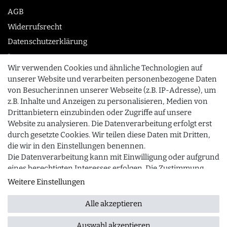
AGB
Widerrufsrecht
Datenschutzerklärung
Impressum
Wir verwenden Cookies und ähnliche Technologien auf
unserer Website und verarbeiten personenbezogene Daten
von Besucher:innen unserer Webseite (z.B. IP-Adresse), um
KONTAKT
z.B. Inhalte und Anzeigen zu personalisieren, Medien von
0355 /28913232
Drittanbietern einzubinden oder Zugriffe auf unsere
Website zu analysieren. Die Datenverarbeitung erfolgt erst
info@gourmeo24.com
durch gesetzte Cookies. Wir teilen diese Daten mit Dritten,
SCHLIESSEN
Gubener Straße 19, 03042 Cottbus
die wir in den Einstellungen benennen.
Die Datenverarbeitung kann mit Einwilligung oder aufgrund
eines berechtigten Interesses erfolgen. Die Zustimmung
kann erteilt oder abgelehnt werden. Es besteht das Recht,
Weitere Einstellungen
© 2026 gourmeo24.com
| Design by neoprisma
Alle Preise inkl. MwSt., zzgl. Versandkosten
nicht einzuwilligen und die Einwilligung zu einem späteren
Zeitpunkt zu ändern oder zu widerrufen. Beachten Sie
Alle akzeptieren
unser
Impressum
und weitere Hinweise zur Verwendung
personenbezogener Daten in unserer
Daten­schutz­
Auswahl akzeptieren