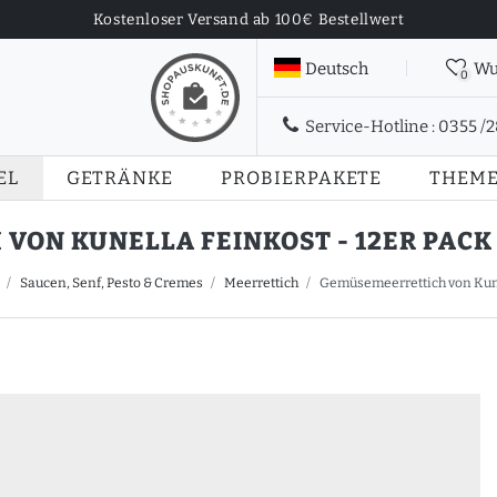
Kostenloser Versand ab 100€ Bestellwert
Deutsch
Wu
0
Service-Hotline :
0355 /
EL
GETRÄNKE
PROBIERPAKETE
THEM
ON KUNELLA FEINKOST - 12ER PACK (
Saucen, Senf, Pesto & Cremes
Meerrettich
Gemüsemeerrettich von Kunel