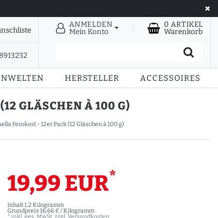
ANMELDEN
0
ARTIKEL
nschliste
Mein Konto
Warenkorb
28913232
ENWELTEN
HERSTELLER
ACCESSOIRES
12 GLÄSCHEN À 100 G)
la Feinkost - 12er Pack (12 Gläschen à 100 g)
*
19,99 EUR
Inhalt
1,2
Kilogramm
Grundpreis
16,66 € / Kilogramm
* inkl. ges. MwSt. zzgl.
Versandkosten