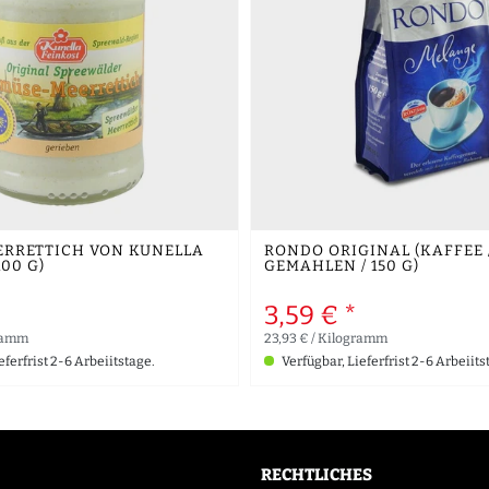
RRETTICH VON KUNELLA
RONDO ORIGINAL (KAFFEE 
100 G)
GEMAHLEN / 150 G)
3,59 € *
gramm
23,93 € / Kilogramm
eferfrist 2-6 Arbeiitstage.
Verfügbar, Lieferfrist 2-6 Arbeiits
RECHTLICHES