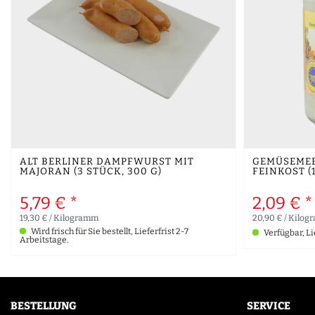
ALT BERLINER DAMPFWURST MIT
GEMÜSEMEE
MAJORAN (3 STÜCK, 300 G)
FEINKOST (
5,79 € *
2,09 € *
19,30 € / Kilogramm
20,90 € / Kilo
Wird frisch für Sie bestellt, Lieferfrist 2-7
Verfügbar, Li
Arbeitstage.
BESTELLUNG
SERVICE