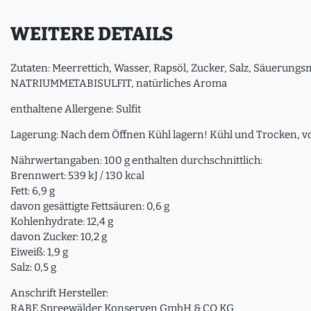
WEITERE DETAILS
Zutaten: Meerrettich, Wasser, Rapsöl, Zucker, Salz, Säuerungsm
NATRIUMMETABISULFIT, natürliches Aroma
enthaltene Allergene: Sulfit
Lagerung: Nach dem Öffnen Kühl lagern! Kühl und Trocken, vo
Nährwertangaben: 100 g enthalten durchschnittlich:
Brennwert: 539 kJ / 130 kcal
Fett: 6,9 g
davon gesättigte Fettsäuren: 0,6 g
Kohlenhydrate: 12,4 g
davon Zucker: 10,2 g
Eiweiß: 1,9 g
Salz: 0,5 g
Anschrift Hersteller:
RABE Spreewälder Konserven GmbH & CO KG