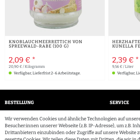
KNOBLAUCHMEERRETTICH VON
HERZHAFTE
SPREEWALD-RABE (100 G)
KUNELLA FE
2,09 € *
2,39 € *
20,90 € / Kilogramm
9,56 € / Liter
Verfügbar, Lieferfrist 2-6 Arbeiitstage.
Verfügbar, Li
BESTELLUNG
SERVICE
Mein Konto
FAQ
Wir verwenden Cookies und ähnliche Technologien auf unser
Wunschliste
Unternehme
Besucher:innen unserer Webseite (z.B. IP-Adresse), um z.B. In
Drittanbietern einzubinden oder Zugriffe auf unsere Website z
Zahlung & Versand
Kontakt
gesetzte Cookies. Wir teilen diese Daten mit Dritten, die wir i