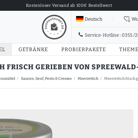
Kostenloser Versand ab 100€ Bestellwert
Deutsch
Wu
0
Service-Hotline :
0355 /
EL
GETRÄNKE
PROBIERPAKETE
THEM
H FRISCH GERIEBEN VON SPREEWALD-R
nsmittel
Saucen, Senf, Pesto & Cremes
Meerrettich
Meerrettich frisch