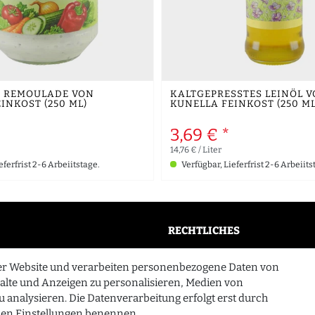
 REMOULADE VON
KALTGEPRESSTES LEINÖL 
INKOST (250 ML)
KUNELLA FEINKOST (250 ML
3,69 € *
14,76 € / Liter
eferfrist 2-6 Arbeiitstage.
Verfügbar, Lieferfrist 2-6 Arbeiits
RECHTLICHES
AGB
er Website und verarbeiten personenbezogene Daten von
n
Widerrufsrecht
halte und Anzeigen zu personalisieren, Medien von
u analysieren. Die Datenverarbeitung erfolgt erst durch
Datenschutzerklärung
n den Einstellungen benennen.