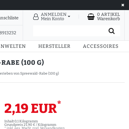
ANMELDEN
0
ARTIKEL
nschliste
Mein Konto
Warenkorb
28913232
ENWELTEN
HERSTELLER
ACCESSOIRES
ABE (100 G)
 gerieben von Spreewald-Rabe (100 g)
*
2,19 EUR
Inhalt
0,1
Kilogramm
Grundpreis
21,90 € / Kilogramm
* inkl. ges. MwSt. zzgl.
Versandkosten