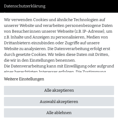
Datenschutzerklärung
Impressum
Wir verwenden Cookies und ähnliche Technologien auf
unserer Website und verarbeiten personenbezogene Daten
von Besucher:innen unserer Webseite (z.B. IP-Adresse), um
KONTAKT
z.B. Inhalte und Anzeigen zu personalisieren, Medien von
0355 /28913232
Drittanbietern einzubinden oder Zugriffe auf unsere
Website zu analysieren. Die Datenverarbeitung erfolgt erst
info@gourmeo24.com
durch gesetzte Cookies. Wir teilen diese Daten mit Dritten,
SCHLIESSEN
Gubener Straße 19, 03042 Cottbus
die wir in den Einstellungen benennen.
Die Datenverarbeitung kann mit Einwilligung oder aufgrund
eines berechtigten Interesses erfolgen. Die Zustimmung
kann erteilt oder abgelehnt werden. Es besteht das Recht,
Weitere Einstellungen
© 2026 gourmeo24.com
| Design by neoprisma
Alle Preise inkl. MwSt., zzgl. Versandkosten
nicht einzuwilligen und die Einwilligung zu einem späteren
Zeitpunkt zu ändern oder zu widerrufen. Beachten Sie
Alle akzeptieren
unser
Impressum
und weitere Hinweise zur Verwendung
personenbezogener Daten in unserer
Daten­schutz­
Auswahl akzeptieren
FRAGEN ZUM ARTIKEL
erklärung
.
Alle ablehnen