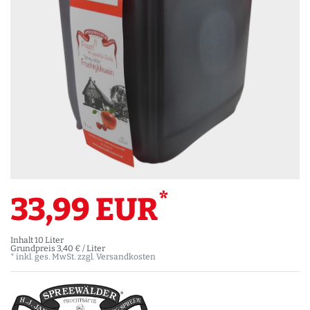
*
33,99 EUR
Inhalt
10
Liter
Grundpreis
3,40 € / Liter
* inkl. ges. MwSt. zzgl.
Versandkosten