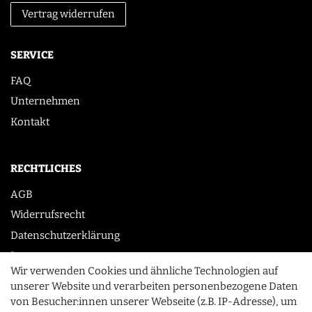
Vertrag widerrufen
SERVICE
FAQ
Unternehmen
Kontakt
RECHTLICHES
AGB
Widerrufsrecht
Datenschutzerklärung
Impressum
Wir verwenden Cookies und ähnliche Technologien auf
unserer Website und verarbeiten personenbezogene Daten
von Besucher:innen unserer Webseite (z.B. IP-Adresse), um
KONTAKT