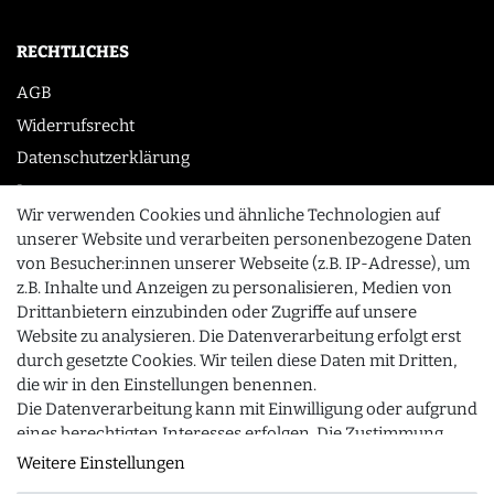
RECHTLICHES
AGB
Widerrufsrecht
Datenschutzerklärung
Impressum
Wir verwenden Cookies und ähnliche Technologien auf
unserer Website und verarbeiten personenbezogene Daten
von Besucher:innen unserer Webseite (z.B. IP-Adresse), um
KONTAKT
z.B. Inhalte und Anzeigen zu personalisieren, Medien von
0355 /28913232
Drittanbietern einzubinden oder Zugriffe auf unsere
Website zu analysieren. Die Datenverarbeitung erfolgt erst
info@gourmeo24.com
durch gesetzte Cookies. Wir teilen diese Daten mit Dritten,
SCHLIESSEN
Gubener Straße 19, 03042 Cottbus
die wir in den Einstellungen benennen.
Die Datenverarbeitung kann mit Einwilligung oder aufgrund
eines berechtigten Interesses erfolgen. Die Zustimmung
kann erteilt oder abgelehnt werden. Es besteht das Recht,
Weitere Einstellungen
© 2026 gourmeo24.com
| Design by neoprisma
Alle Preise inkl. MwSt., zzgl. Versandkosten
nicht einzuwilligen und die Einwilligung zu einem späteren