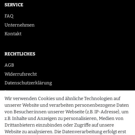
SERVICE
FAQ
Unternehmen
Kontakt
RECHTLICHES
AGB
Widerrufsrecht
Datenschutzerklärung
Impressum
Wir verwenden Cookies und ähnliche Technologien auf
unserer Website und verarbeiten personenbezogene Daten
von Besucher:innen unserer Webseite (z.B. IP-Adresse), um
KONTAKT
z.B. Inhalte und Anzeigen zu personalisieren, Medien von
0355 /28913232
Drittanbietern einzubinden oder Zugriffe auf unsere
Website zu analysieren. Die Datenverarbeitung erfolgt erst
info@gourmeo24.com