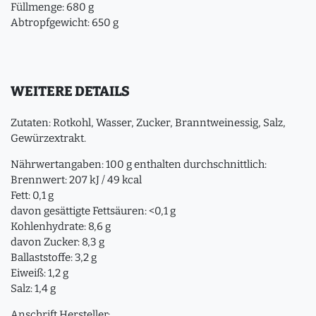
Füllmenge: 680 g
Abtropfgewicht: 650 g
WEITERE DETAILS
Zutaten: Rotkohl, Wasser, Zucker, Branntweinessig, Salz,
Gewürzextrakt.
Nährwertangaben: 100 g enthalten durchschnittlich:
Brennwert: 207 kJ / 49 kcal
Fett: 0,1 g
davon gesättigte Fettsäuren: <0,1 g
Kohlenhydrate: 8,6 g
davon Zucker: 8,3 g
Ballaststoffe: 3,2 g
Eiweiß: 1,2 g
Salz: 1,4 g
Anschrift Hersteller: