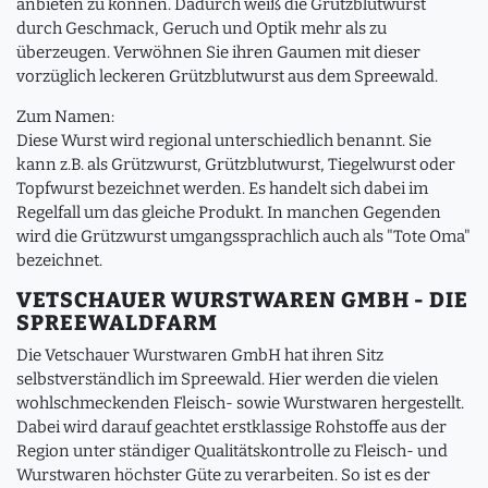
anbieten zu können. Dadurch weiß die Grützblutwurst
durch Geschmack, Geruch und Optik mehr als zu
überzeugen. Verwöhnen Sie ihren Gaumen mit dieser
vorzüglich leckeren Grützblutwurst aus dem Spreewald.
Zum Namen:
Diese Wurst wird regional unterschiedlich benannt. Sie
kann z.B. als Grützwurst, Grützblutwurst, Tiegelwurst oder
Topfwurst bezeichnet werden. Es handelt sich dabei im
Regelfall um das gleiche Produkt. In manchen Gegenden
wird die Grützwurst umgangssprachlich auch als "Tote Oma"
bezeichnet.
VETSCHAUER WURSTWAREN GMBH - DIE
SPREEWALDFARM
Die Vetschauer Wurstwaren GmbH hat ihren Sitz
selbstverständlich im Spreewald. Hier werden die vielen
wohlschmeckenden Fleisch- sowie Wurstwaren hergestellt.
Dabei wird darauf geachtet erstklassige Rohstoffe aus der
Region unter ständiger Qualitätskontrolle zu Fleisch- und
Wurstwaren höchster Güte zu verarbeiten. So ist es der