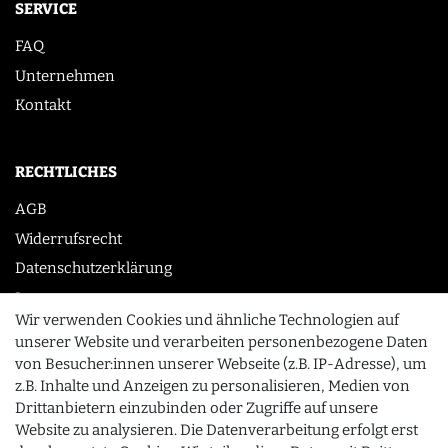
SERVICE
FAQ
Unternehmen
Kontakt
RECHTLICHES
AGB
Widerrufsrecht
Datenschutzerklärung
Impressum
Wir verwenden Cookies und ähnliche Technologien auf
unserer Website und verarbeiten personenbezogene Daten
von Besucher:innen unserer Webseite (z.B. IP-Adresse), um
KONTAKT
z.B. Inhalte und Anzeigen zu personalisieren, Medien von
0355 /28913232
Drittanbietern einzubinden oder Zugriffe auf unsere
Website zu analysieren. Die Datenverarbeitung erfolgt erst
info@gourmeo24.com