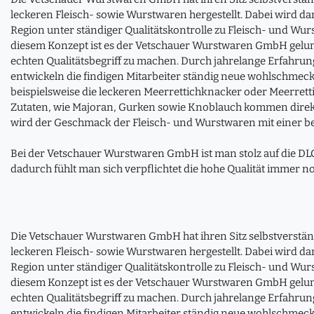
leckeren Fleisch- sowie Wurstwaren hergestellt. Dabei wird dar
Region unter ständiger Qualitätskontrolle zu Fleisch- und Wur
diesem Konzept ist es der Vetschauer Wurstwaren GmbH gelu
echten Qualitätsbegriff zu machen. Durch jahrelange Erfahrun
entwickeln die findigen Mitarbeiter ständig neue wohlschmec
beispielsweise die leckeren Meerrettichknacker oder Meerret
Zutaten, wie Majoran, Gurken sowie Knoblauch kommen direk
wird der Geschmack der Fleisch- und Wurstwaren mit einer b
Bei der Vetschauer Wurstwaren GmbH ist man stolz auf die D
dadurch fühlt man sich verpflichtet die hohe Qualität immer n
Die Vetschauer Wurstwaren GmbH hat ihren Sitz selbstverständ
leckeren Fleisch- sowie Wurstwaren hergestellt. Dabei wird dar
Region unter ständiger Qualitätskontrolle zu Fleisch- und Wur
diesem Konzept ist es der Vetschauer Wurstwaren GmbH gelu
echten Qualitätsbegriff zu machen. Durch jahrelange Erfahrun
entwickeln die findigen Mitarbeiter ständig neue wohlschmec