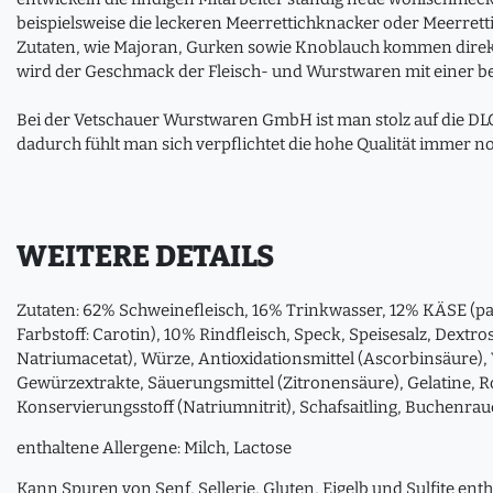
beispielsweise die leckeren Meerrettichknacker oder Meerret
Zutaten, wie Majoran, Gurken sowie Knoblauch kommen direk
wird der Geschmack der Fleisch- und Wurstwaren mit einer b
Bei der Vetschauer Wurstwaren GmbH ist man stolz auf die D
dadurch fühlt man sich verpflichtet die hohe Qualität immer n
WEITERE DETAILS
Zutaten: 62% Schweinefleisch, 16% Trinkwasser, 12% KÄSE (p
Farbstoff: Carotin), 10% Rindfleisch, Speck, Speisesalz, Dextro
Natriumacetat), Würze, Antioxidationsmittel (Ascorbinsäure)
Gewürzextrakte, Säuerungsmittel (Zitronensäure), Gelatine, 
Konservierungsstoff (Natriumnitrit), Schafsaitling, Buchenra
enthaltene Allergene: Milch, Lactose
Kann Spuren von Senf, Sellerie, Gluten, Eigelb und Sulfite enth