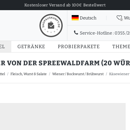
Kostenloser Versand ab 100€ Bestellwert
Deutsch
Wu
0
Service-Hotline :
0355 /
EL
GETRÄNKE
PROBIERPAKETE
THEM
 VON DER SPREEWALDFARM (20 WÜRST
tel
Fleisch, Wurst & Salate
Wiener / Bockwurst / Brühwurst
Käsewiener v