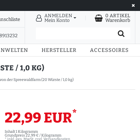
ANMELDEN
0
ARTIKEL
nschliste
Mein Konto
Warenkorb
28913232
ENWELTEN
HERSTELLER
ACCESSOIRES
E / 1,0 KG)
on der Spreewaldfarm (20 Würste / 1,0 kg)
*
22,99 EUR
Inhalt
1
Kilogramm
Grundpreis
22,99 € / Kilogramm
* inkl. ges. MwSt. zzgl.
Versandkosten