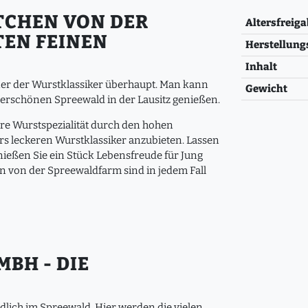
TCHEN VON DER
Altersfreiga
TEN FEINEN
Herstellung
Inhalt
ner der Wurstklassiker überhaupt. Man kann
Gewicht
nderschönen Spreewald in der Lausitz genießen.
ere Wurstspezialität durch den hohen
rs leckeren Wurstklassiker anzubieten. Lassen
ießen Sie ein Stück Lebensfreude für Jung
en von der Spreewaldfarm sind in jedem Fall
BH - DIE
lich im Spreewald. Hier werden die vielen