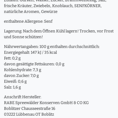
frische Kräuter, Zwiebeln, Knoblauch, SENFKÖRNER,
natürliche Aromen, Gewürze
enthaltene Allergene: Senf
Lagerung: Nach dem Öffnen Kühl lagern! Trocken, vor Frost
und Sonne schützen!
Nährwertangaben: 100 g enthalten durchschnittlich:
Energiegehalt: 147 kJ / 35 kcal
Fett: 0,2 g
davon gesättigte Fettsäuren: 0,0 g
Kohlenhydrate: 7,3 g
davon Zucker: 7,0 g
Eiweiß: 0,6 g
Salz: 1,6 g
Anschrift Hersteller:
RABE Spreewälder Konserven GmbH & CO KG
Boblitzer Chausseestraße 16
03222 Lübbenau OT Boblitz