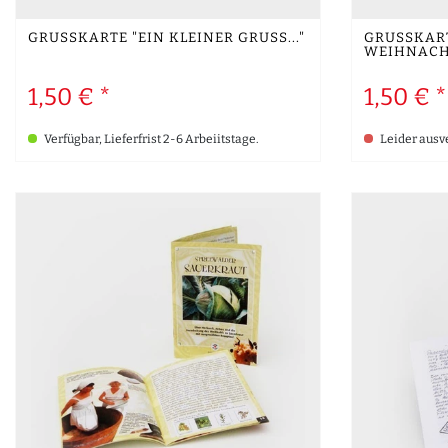
GRUSSKARTE "EIN KLEINER GRUSS..."
GRUSSKART
EIHNACH
1,50 € *
1,50 € *
Verfügbar, Lieferfrist 2-6 Arbeiitstage.
Leider ausv