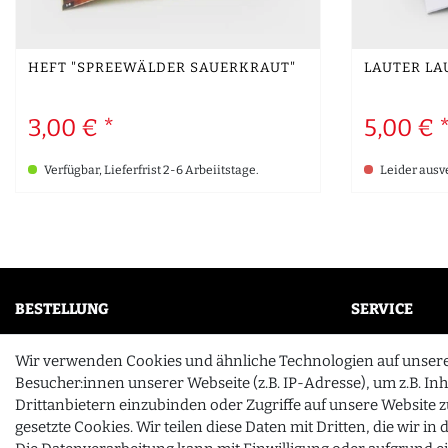
HEFT "SPREEWÄLDER SAUERKRAUT"
LAUTER LA
3,00 € *
5,00 € 
Verfügbar, Lieferfrist 2-6 Arbeiitstage.
Leider ausv
BESTELLUNG
SERVICE
Mein Konto
FAQ
Wir verwenden Cookies und ähnliche Technologien auf unser
Wunschliste
Unternehme
Besucher:innen unserer Webseite (z.B. IP-Adresse), um z.B. In
Drittanbietern einzubinden oder Zugriffe auf unsere Website z
Zahlung & Versand
Kontakt
gesetzte Cookies. Wir teilen diese Daten mit Dritten, die wir i