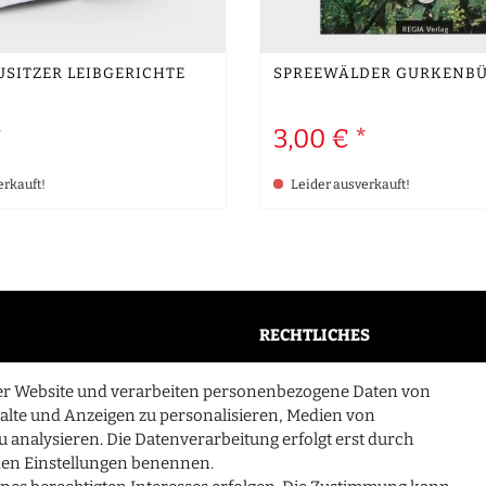
USITZER LEIBGERICHTE
SPREEWÄLDER GURKENB
*
3,00 € *
erkauft!
Leider ausverkauft!
RECHTLICHES
AGB
er Website und verarbeiten personenbezogene Daten von
n
Widerrufsrecht
halte und Anzeigen zu personalisieren, Medien von
u analysieren. Die Datenverarbeitung erfolgt erst durch
Datenschutzerklärung
n den Einstellungen benennen.
Impressum