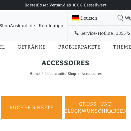
Kostenloser Versand ab 100€ Bestellwert
Deutsch
Wu
0
Service-Hotline :
0355 /
EL
GETRÄNKE
PROBIERPAKETE
THEM
ACCESSOIRES
Home
Lebensmittel Shop
Accessoires
GRUSS- UND G
BÜCHER & HEFTE
LÜCKWUNSCHKARTEN