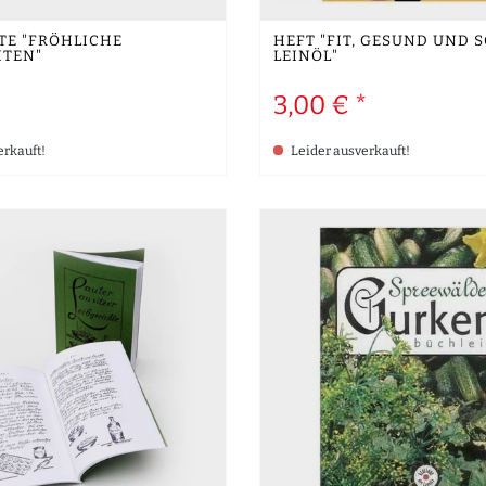
E "FRÖHLICHE W
HEFT "FIT, GESUND UND 
TEN"
LEINÖL"
3,00 € *
erkauft!
Leider ausverkauft!