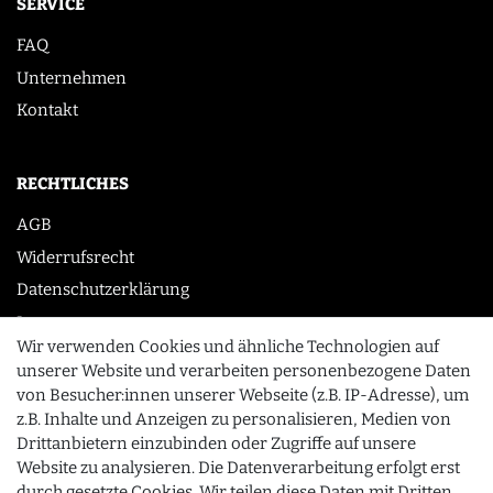
SERVICE
FAQ
Unternehmen
Kontakt
RECHTLICHES
AGB
Widerrufsrecht
Datenschutzerklärung
Impressum
Wir verwenden Cookies und ähnliche Technologien auf
unserer Website und verarbeiten personenbezogene Daten
von Besucher:innen unserer Webseite (z.B. IP-Adresse), um
KONTAKT
z.B. Inhalte und Anzeigen zu personalisieren, Medien von
0355 /28913232
Drittanbietern einzubinden oder Zugriffe auf unsere
Website zu analysieren. Die Datenverarbeitung erfolgt erst
info@gourmeo24.com
durch gesetzte Cookies. Wir teilen diese Daten mit Dritten,
SCHLIESSEN