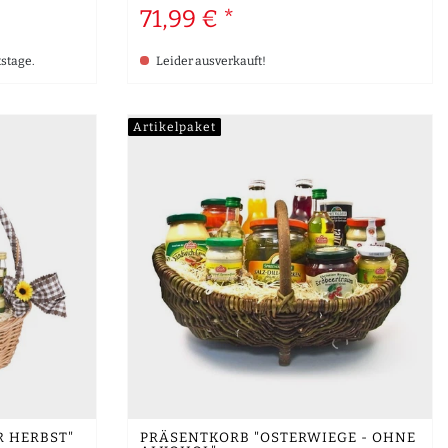
71,99 € *
tstage.
Leider ausverkauft!
Artikelpaket
R HERBST"
PRÄSENTKORB "OSTERWIEGE - OHNE