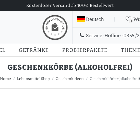
Kostenloser Versand ab 100€ Bestellwert
Deutsch
Wu
0
Service-Hotline :
0355 /
EL
GETRÄNKE
PROBIERPAKETE
THEM
GESCHENKKÖRBE (ALKOHOLFREI)
Home
Lebensmittel Shop
Geschenkideen
Geschenkkörbe (alkoholfrei)