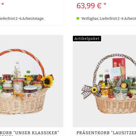
 *
63,99 € *
ieferfrist 2-6 Arbeiitstage.
Verfügbar, Lieferfrist 2-6 Arbeii
Artikelpaket
ORB "UNSER KLASSIKER"
PRÄSENTKORB "LAUSITZE