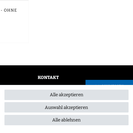
 - OHNE
KONTAKT
SCHLIESSEN
0355 /28913232
Alle akzeptieren
info@gourmeo24.com
Gubener Straße 19, 03042 Cottbus
Auswahl akzeptieren
Alle ablehnen