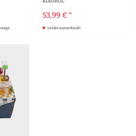
ALKOHOL"
53,99 € *
tstage.
Leider ausverkauft!