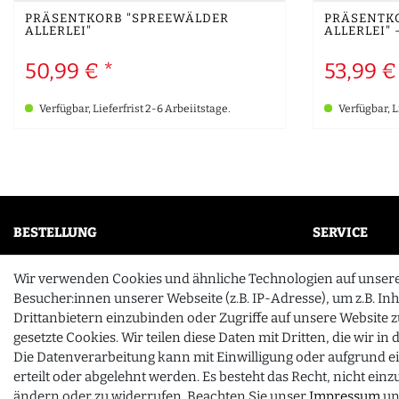
PRÄSENTKORB "SPREEWÄLDER
PRÄSENTK
ALLERLEI"
ALLERLEI"
50,99 € *
53,99 €
Verfügbar, Lieferfrist 2-6 Arbeiitstage.
Verfügbar, L
BESTELLUNG
SERVICE
Mein Konto
FAQ
Wir verwenden Cookies und ähnliche Technologien auf unser
Wunschliste
Unternehme
Besucher:innen unserer Webseite (z.B. IP-Adresse), um z.B. In
Drittanbietern einzubinden oder Zugriffe auf unsere Website z
Zahlung & Versand
Kontakt
gesetzte Cookies. Wir teilen diese Daten mit Dritten, die wir i
Die Datenverarbeitung kann mit Einwilligung oder aufgrund e
Vertrag widerrufen
erteilt oder abgelehnt werden. Es besteht das Recht, nicht ein
ändern oder zu widerrufen. Beachten Sie unser
Impressum
un