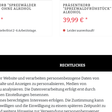
ORB "SPREEWÄLDER
PRÄSENTKORB
 - OHNE ALKOHOL
"SPREEWALDFRÜHSTÜCK"
ALKOHOL
 *
39,99 € *
ieferfrist 2-6 Arbeiitstage.
Leider ausverkauft!
RECHTLICHES
AGB
er Website und verarbeiten personenbezogene Daten von
n
Widerrufsrecht
halte und Anzeigen zu personalisieren, Medien von
u analysieren. Die Datenverarbeitung erfolgt erst durch
Datenschutzerklärung
n den Einstellungen benennen.
Impressum
ines berechtigten Interesses erfolgen. Die Zustimmung kann
zuwilligen und die Einwilligung zu einem späteren Zeitpunkt zu
d weitere Hinweise zur Verwendung personenbezogener