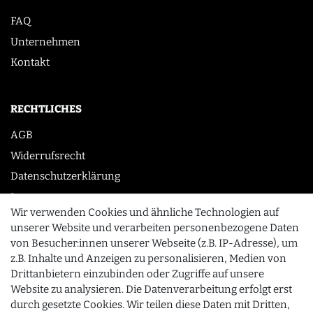
FAQ
Unternehmen
Kontakt
RECHTLICHES
AGB
Widerrufsrecht
Datenschutzerklärung
Impressum
Wir verwenden Cookies und ähnliche Technologien auf
unserer Website und verarbeiten personenbezogene Daten
von Besucher:innen unserer Webseite (z.B. IP-Adresse), um
KONTAKT
z.B. Inhalte und Anzeigen zu personalisieren, Medien von
0355 /28913232
Drittanbietern einzubinden oder Zugriffe auf unsere
Website zu analysieren. Die Datenverarbeitung erfolgt erst
info@gourmeo24.com
durch gesetzte Cookies. Wir teilen diese Daten mit Dritten,
SCHLIESSEN
Gubener Straße 19, 03042 Cottbus