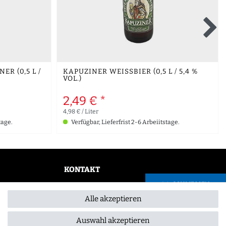
R (0,5 L /
KAPUZINER WEISSBIER (0,5 L / 5,4 % V
OL.)
2,49 € *
4,98 € / Liter
tage.
Verfügbar, Lieferfrist 2-6 Arbeiitstage.
KONTAKT
SCHLIESSEN
0355 /28913232
Alle akzeptieren
info@gourmeo24.com
Gubener Straße 19, 03042 Cottbus
Auswahl akzeptieren