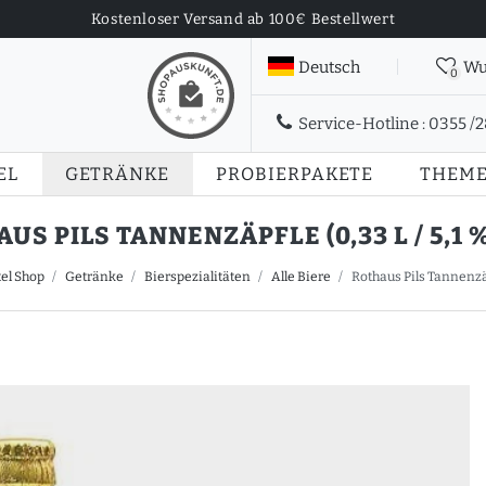
Kostenloser Versand ab 100€ Bestellwert
Deutsch
Wu
0
Service-Hotline :
0355 /
EL
GETRÄNKE
PROBIERPAKETE
THEM
US PILS TANNENZÄPFLE (0,33 L / 5,1 %
el Shop
Getränke
Bierspezialitäten
Alle Biere
Rothaus Pils Tannenzäpfl