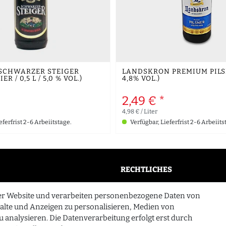
SCHWARZER STEIGER
LANDSKRON PREMIUM PILSNE
 / 0,5 L / 5,0 % VOL.)
4,8% VOL.)
2,49 € *
4,98 € / Liter
eferfrist 2-6 Arbeiitstage.
Verfügbar, Lieferfrist 2-6 Arbeiits
RECHTLICHES
AGB
er Website und verarbeiten personenbezogene Daten von
n
Widerrufsrecht
halte und Anzeigen zu personalisieren, Medien von
u analysieren. Die Datenverarbeitung erfolgt erst durch
Datenschutzerklärung