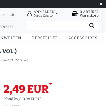
ANMELDEN
0
ARTIKEL
nschliste
Mein Konto
Warenkorb
28913232
ENWELTEN
HERSTELLER
ACCESSOIRES
 VOL.)
e (0,33 l / 5,1 % vol.)
*
2,49 EUR
Pfand (zzgl. 0,08 EUR) *