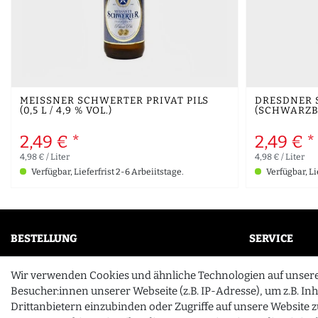
MEISSNER SCHWERTER PRIVAT PILS
DRESDNER 
(0,5 L / 4,9 % VOL.)
(SCHWARZBIER
2,49 € *
2,49 € *
4,98 € / Liter
4,98 € / Liter
Verfügbar, Lieferfrist 2-6 Arbeiitstage.
Verfügbar, Li
BESTELLUNG
SERVICE
Mein Konto
FAQ
Wir verwenden Cookies und ähnliche Technologien auf unser
Wunschliste
Unternehme
Besucher:innen unserer Webseite (z.B. IP-Adresse), um z.B. In
Drittanbietern einzubinden oder Zugriffe auf unsere Website z
Zahlung & Versand
Kontakt