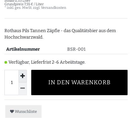
Inhalt
0,33
Liter
Grundpreis
7,55 € / Liter
* inkl. ges. MwSt. zzgl.
Versandkosten
Rothaus Pils Tannen Zäpfle - das Qualitätsbier aus dem
Hochschwarzwald.
Artikelnummer
BSR-001
Verfügbar, Lieferfrist 2-6 Arbeiitstage.
IN DEN WARENKORB
Wunschliste