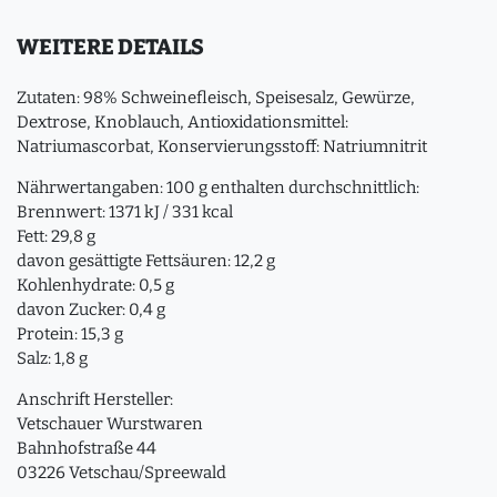
WEITERE DETAILS
Zutaten: 98% Schweinefleisch, Speisesalz, Gewürze,
Dextrose, Knoblauch, Antioxidationsmittel:
Natriumascorbat, Konservierungsstoff: Natriumnitrit
Nährwertangaben: 100 g enthalten durchschnittlich:
Brennwert: 1371 kJ / 331 kcal
Fett: 29,8 g
davon gesättigte Fettsäuren: 12,2 g
Kohlenhydrate: 0,5 g
davon Zucker: 0,4 g
Protein: 15,3 g
Salz: 1,8 g
Anschrift Hersteller:
Vetschauer Wurstwaren
Bahnhofstraße 44
03226 Vetschau/Spreewald