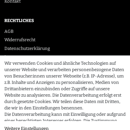
Kontakt
RECHTLICHES
AGB
Widerrufsrecht
Datenschutzerklärung
Impressum
Wir verwenden Cookies und ähnliche Technologien auf
unserer Website und verarbeiten personenbezogene Daten
von Besucher:innen unserer Webseite (z.B. IP-Adresse), um
KONTAKT
z.B. Inhalte und Anzeigen zu personalisieren, Medien von
0355 /28913232
Drittanbietern einzubinden oder Zugriffe auf unsere
Website zu analysieren. Die Datenverarbeitung erfolgt erst
info@gourmeo24.com
durch gesetzte Cookies. Wir teilen diese Daten mit Dritten,
SCHLIESSEN
Gubener Straße 19, 03042 Cottbus
die wir in den Einstellungen benennen.
Die Datenverarbeitung kann mit Einwilligung oder aufgrund
eines berechtigten Interesses erfolgen. Die Zustimmung
kann erteilt oder abgelehnt werden. Es besteht das Recht,
Weitere Einstellungen
© 2026 gourmeo24.com
| Design by neoprisma