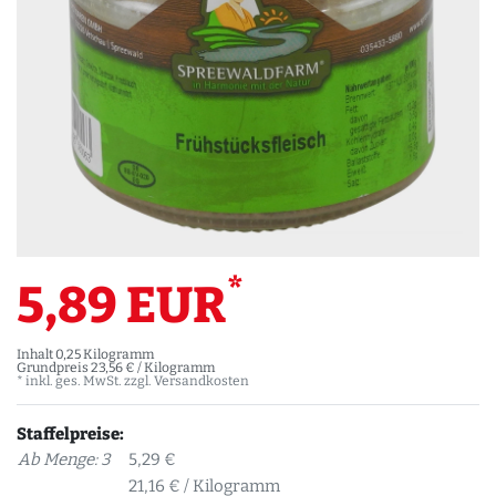
*
5,89 EUR
Inhalt
0,25
Kilogramm
Grundpreis
23,56 € / Kilogramm
* inkl. ges. MwSt. zzgl.
Versandkosten
Staffelpreise:
Ab Menge: 3
5,29 €
21,16 € / Kilogramm