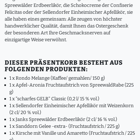
Spreewälder Erdbeerlikör, die Schokocreme der Confiserie
Felicitas oder der Sellendorfer Einheimischer Apfellikör, sie
alle haben eines gemeinsam: Alle zeugen von höchster
handwerklicher Qualität, damit Ihnen das Ostergeschenk
der besonderen Art Ihre Geschmacksnerven auf
einzigartige Weise verwöhnt.
DIESER PRÄSENTKORB BESTEHT AUS
FOLGENDEN PRODUKTEN:
1 x Rondo Melange (Kaffee/ gemahlen/ 150 g)
1 x Apfel-Aronia Fruchtaufstrich von SpreewaldRabe (225
g)
1 x "scharfes GELB" Classic (0,2 l/ 15 % vol.)
1 x Sellendorfer Einheimischer Apfellikör mit Weizenkorn
(2 cl/ 20 % vol.)
1 x Janks Spreewälder Erdbeerlikör (2 cl/ 16 % vol.)
1 x Sanddorn Gelee -extra- (Fruchtaufstrich / 225 g)
1 x Kirsche mit Vanille und Amaretto (Fruchtaufstrich / 225