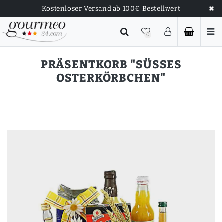
Kostenloser Versand ab 100€ Bestellwert
0
PRÄSENTKORB "SÜSSES O
STERKÖRBCHEN"