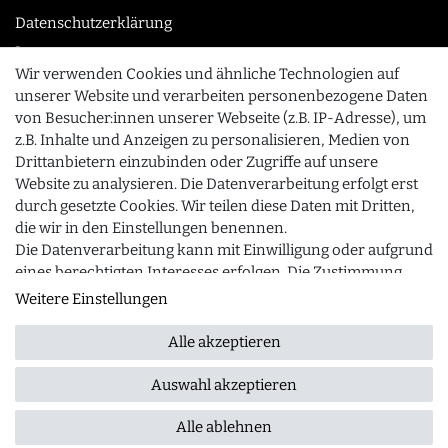
Datenschutzerklärung
Impressum
Wir verwenden Cookies und ähnliche Technologien auf
unserer Website und verarbeiten personenbezogene Daten
von Besucher:innen unserer Webseite (z.B. IP-Adresse), um
KONTAKT
z.B. Inhalte und Anzeigen zu personalisieren, Medien von
0355 /28913232
Drittanbietern einzubinden oder Zugriffe auf unsere
Website zu analysieren. Die Datenverarbeitung erfolgt erst
info@gourmeo24.com
durch gesetzte Cookies. Wir teilen diese Daten mit Dritten,
SCHLIESSEN
Gubener Straße 19, 03042 Cottbus
die wir in den Einstellungen benennen.
Die Datenverarbeitung kann mit Einwilligung oder aufgrund
eines berechtigten Interesses erfolgen. Die Zustimmung
kann erteilt oder abgelehnt werden. Es besteht das Recht,
Weitere Einstellungen
© 2026 gourmeo24.com
| Design by neoprisma
Alle Preise inkl. MwSt., zzgl. Versandkosten
nicht einzuwilligen und die Einwilligung zu einem späteren
Zeitpunkt zu ändern oder zu widerrufen. Beachten Sie
Alle akzeptieren
unser
Impressum
und weitere Hinweise zur Verwendung
personenbezogener Daten in unserer
Daten­schutz­
Auswahl akzeptieren
Filter
erklärung
.
Alle ablehnen