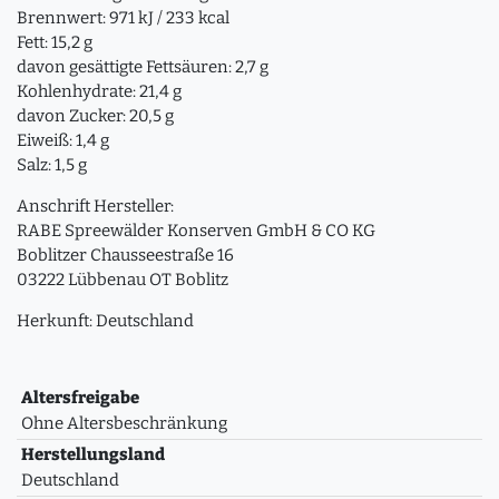
Brennwert: 971 kJ / 233 kcal
Fett: 15,2 g
davon gesättigte Fettsäuren: 2,7 g
Kohlenhydrate: 21,4 g
davon Zucker: 20,5 g
Eiweiß: 1,4 g
Salz: 1,5 g
Anschrift Hersteller:
RABE Spreewälder Konserven GmbH & CO KG
Boblitzer Chausseestraße 16
03222 Lübbenau OT Boblitz
Herkunft: Deutschland
Altersfreigabe
Ohne Altersbeschränkung
Herstellungsland
Deutschland