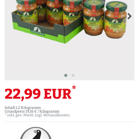
*
22,99 EUR
Inhalt
1,2
Kilogramm
Grundpreis
19,16 € / Kilogramm
* inkl. ges. MwSt. zzgl.
Versandkosten