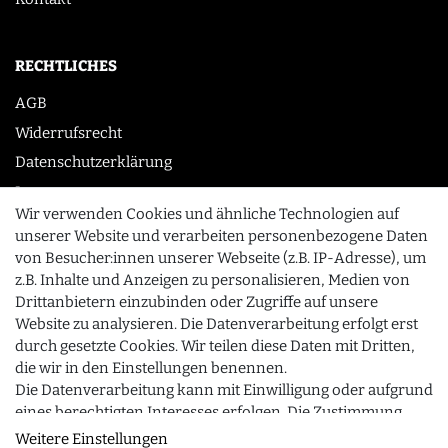
RECHTLICHES
AGB
Widerrufsrecht
Datenschutzerklärung
Impressum
Wir verwenden Cookies und ähnliche Technologien auf
unserer Website und verarbeiten personenbezogene Daten
von Besucher:innen unserer Webseite (z.B. IP-Adresse), um
KONTAKT
z.B. Inhalte und Anzeigen zu personalisieren, Medien von
0355 /28913232
Drittanbietern einzubinden oder Zugriffe auf unsere
Website zu analysieren. Die Datenverarbeitung erfolgt erst
info@gourmeo24.com
durch gesetzte Cookies. Wir teilen diese Daten mit Dritten,
SCHLIESSEN
Gubener Straße 19, 03042 Cottbus
die wir in den Einstellungen benennen.
Die Datenverarbeitung kann mit Einwilligung oder aufgrund
eines berechtigten Interesses erfolgen. Die Zustimmung
kann erteilt oder abgelehnt werden. Es besteht das Recht,
Weitere Einstellungen
© 2026 gourmeo24.com
| Design by neoprisma