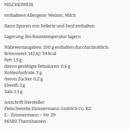
MILCHEIWEIß
enthaltene Allergene: Weizen, Milch
Kann Spuren von Sellerie und Senf enthalten
Lagerung: Bei Raumtemperatur lagern
Nährwertangaben: 100 g enthalten durchschnittlich:
Brennwert: 142 kJ/ 34 kcal
Fett: 1,5 g
davon gesättigte Fettsäuren: 0,6 g
Kohlenhydrate: 3 g
davon Zucker: 0,2 g
Eiweiß: 2 g
Salz: 1,5 g
Anschrift Hersteller:
Fleischwerke Zimmermann GmbH & Co. KG
E.- Zimmermann – Str. 29
86580 Thannhausen