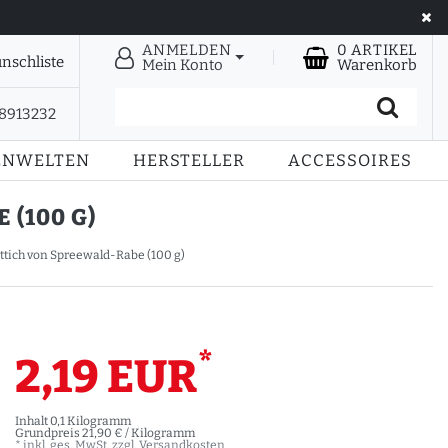
ANMELDEN
0
ARTIKEL
nschliste
Mein Konto
Warenkorb
28913232
ENWELTEN
HERSTELLER
ACCESSOIRES
(100 G)
tich von Spreewald-Rabe (100 g)
*
2,19 EUR
Inhalt
0,1
Kilogramm
Grundpreis
21,90 € / Kilogramm
* inkl. ges. MwSt. zzgl.
Versandkosten