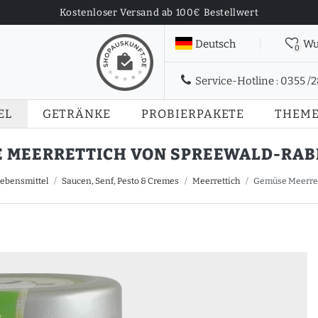
Kostenloser Versand ab 100€ Bestellwert
Deutsch
Wu
0
Service-Hotline :
0355 /
EL
GETRÄNKE
PROBIERPAKETE
THEM
 MEERRETTICH VON SPREEWALD-RABE 
ebensmittel
Saucen, Senf, Pesto & Cremes
Meerrettich
Gemüse Meerret