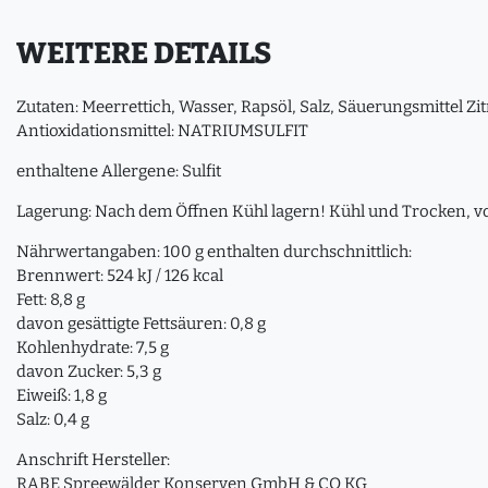
WEITERE DETAILS
Zutaten: Meerrettich, Wasser, Rapsöl, Salz, Säuerungsmittel Z
Antioxidationsmittel: NATRIUMSULFIT
enthaltene Allergene: Sulfit
Lagerung: Nach dem Öffnen Kühl lagern! Kühl und Trocken, vo
Nährwertangaben: 100 g enthalten durchschnittlich:
Brennwert: 524 kJ / 126 kcal
Fett: 8,8 g
davon gesättigte Fettsäuren: 0,8 g
Kohlenhydrate: 7,5 g
davon Zucker: 5,3 g
Eiweiß: 1,8 g
Salz: 0,4 g
Anschrift Hersteller:
RABE Spreewälder Konserven GmbH & CO KG