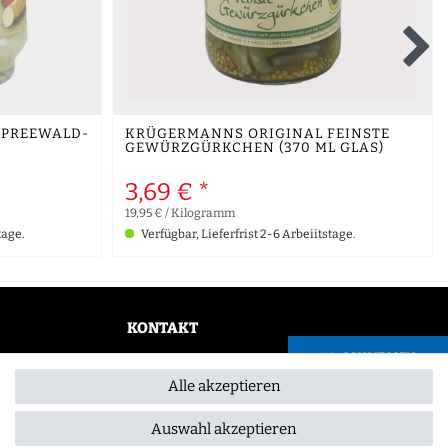
SPREEWALD-
KRÜGERMANNS ORIGINAL FEINSTE
GEWÜRZGÜRKCHEN (370 ML GLAS)
3,69 € *
19,95 € / Kilogramm
tage.
Verfügbar, Lieferfrist 2-6 Arbeiitstage.
KONTAKT
SCHLIESSEN
0355 /28913232
Alle akzeptieren
info@gourmeo24.com
Gubener Straße 19, 03042 Cottbus
Auswahl akzeptieren