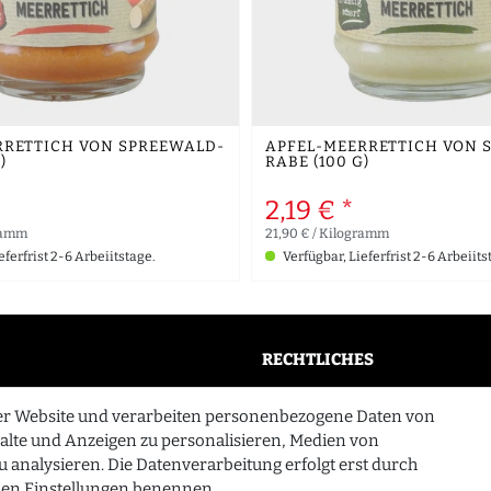
RRETTICH VON SPREEWALD-
APFEL-MEERRETTICH VON 
)
RABE (100 G)
2,19 € *
gramm
21,90 € / Kilogramm
eferfrist 2-6 Arbeiitstage.
Verfügbar, Lieferfrist 2-6 Arbeiits
RECHTLICHES
AGB
er Website und verarbeiten personenbezogene Daten von
n
Widerrufsrecht
halte und Anzeigen zu personalisieren, Medien von
u analysieren. Die Datenverarbeitung erfolgt erst durch
Datenschutzerklärung
n den Einstellungen benennen.