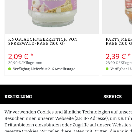
KNOBLAUCHMEERRETTICH VON
PARTY MEE
SPREEWALD-RABE (100 G)
RABE (100 G
2,09 € *
2,39 € *
20,90 € / Kilogramm
23,90 € / Kilo
Verfügbar, Lieferfrist 2-6 Arbeiitstage.
Verfügbar, Li
BESTELLUNG
SERVICE
Mein Konto
FAQ
Wir verwenden Cookies und ähnliche Technologien auf unser
Wunschliste
Unternehme
Besucher:innen unserer Webseite (z.B. IP-Adresse), um z.B. In
Drittanbietern einzubinden oder Zugriffe auf unsere Website z
Zahlung & Versand
Kontakt
gesetzte Cookies. Wir teilen diese Daten mit Dritten, die wir i