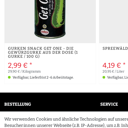
GURKEN SNACK GET ONE - DIE
SPREEWÄLDER
GEWÜRZGURKE AUS DER DOSE (1
GURKE / 100 G)
2,99 € *
4,19 € *
29,90 € / Kilogramm
20,95 € / Liter
Verfügbar, Lieferfrist 2-6 Arbeiitstage.
Verfügbar, Li
BESTELLUNG
SERVICE
Mein Konto
FAQ
Wir verwenden Cookies und ähnliche Technologien auf unser
Wunschliste
Unternehme
Besucher:innen unserer Webseite (z.B. IP-Adresse), um z.B. In