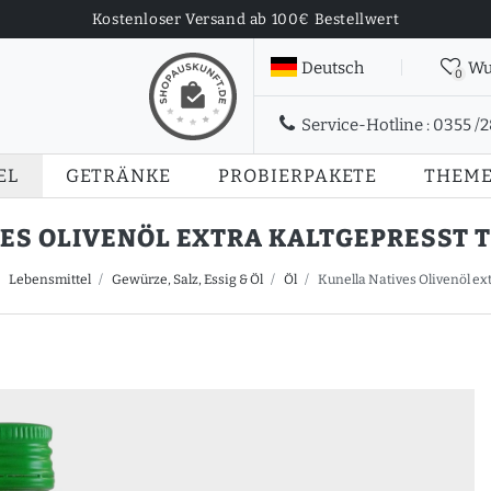
Kostenloser Versand ab 100€ Bestellwert
Deutsch
Wu
0
Service-Hotline :
0355 /
EL
GETRÄNKE
PROBIERPAKETE
THEM
ES OLIVENÖL EXTRA KALTGEPRESST TR
Lebensmittel
Gewürze, Salz, Essig & Öl
Öl
Kunella Natives Olivenöl ext