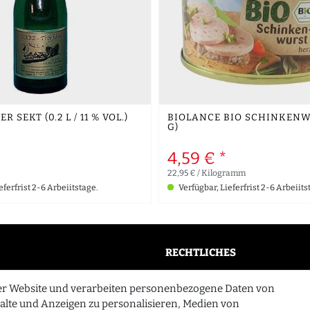
 SEKT (0.2 L / 11 % VOL.)
BIOLANCE BIO SCHINKENW
G)
4,59 € *
22,95 € / Kilogramm
eferfrist 2-6 Arbeiitstage.
Verfügbar, Lieferfrist 2-6 Arbeiits
RECHTLICHES
AGB
er Website und verarbeiten personenbezogene Daten von
n
Widerrufsrecht
halte und Anzeigen zu personalisieren, Medien von