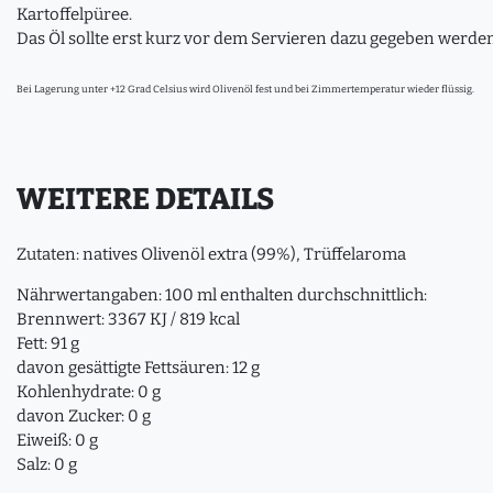
Kartoffelpüree.
Das Öl sollte erst kurz vor dem Servieren dazu gegeben werden
Bei Lagerung unter +12 Grad Celsius wird Olivenöl fest und bei Zimmertemperatur wieder flüssig.
WEITERE DETAILS
Zutaten: natives Olivenöl extra (99%), Trüffelaroma
Nährwertangaben: 100 ml enthalten durchschnittlich:
Brennwert: 3367 KJ / 819 kcal
Fett: 91 g
davon gesättigte Fettsäuren: 12 g
Kohlenhydrate: 0 g
davon Zucker: 0 g
Eiweiß: 0 g
Salz: 0 g