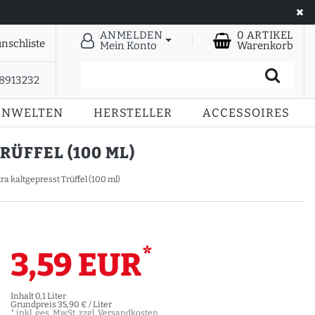
ANMELDEN
0
ARTIKEL
nschliste
Mein Konto
Warenkorb
28913232
ENWELTEN
HERSTELLER
ACCESSOIRES
ÜFFEL (100 ML)
ra kaltgepresst Trüffel (100 ml)
*
3,59 EUR
Inhalt
0,1
Liter
Grundpreis
35,90 € / Liter
* inkl. ges. MwSt. zzgl.
Versandkosten