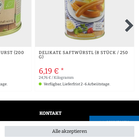
URST (200
DELIKATE SAFTWÜRSTL (8 STÜCK / 250
G)
6,19 € *
24,76 € / Kilogramm
tage.
Verfügbar, Lieferfrist 2-6 Arbeiitstage.
KONTAKT
SCHLIESSEN
0355 /28913232
Alle akzeptieren
info@gourmeo24.com