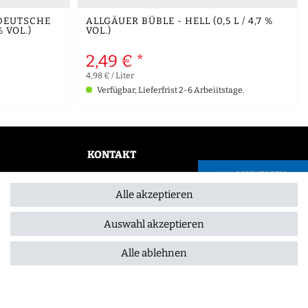
DEUTSCHE
ALLGÄUER BÜBLE - HELL (0,5 L / 4,7 %
% VOL.)
VOL.)
2,49 € *
4,98 € / Liter
Verfügbar, Lieferfrist 2-6 Arbeiitstage.
KONTAKT
SCHLIESSEN
0355 /28913232
Alle akzeptieren
info@gourmeo24.com
Gubener Straße 19, 03042 Cottbus
Auswahl akzeptieren
Alle ablehnen