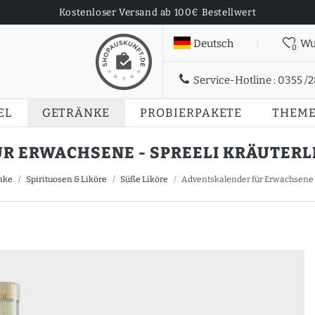
Kostenloser Versand ab 100€ Bestellwert
Deutsch
Wu
0
Service-Hotline :
0355 /
EL
GETRÄNKE
PROBIERPAKETE
THEM
ERWACHSENE - SPREELI KRÄUTERLIKÖR
nke
Spirituosen & Liköre
Süße Liköre
Adventskalender für Erwachsene - S