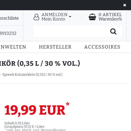
ANMELDEN
0
ARTIKEL
nschliste
Mein Konto
Warenkorb
28913232
ENWELTEN
HERSTELLER
ACCESSOIRES
 (0,35 L / 30 % VOL.)
preeli Kräuterlikör (0,35 l / 30 % vol.)
*
19,99 EUR
Inhalt
0,35
Liter
Grundpreis
57,11 € / Liter
* inkl. ges. MwSt. zzgl.
Versandkosten