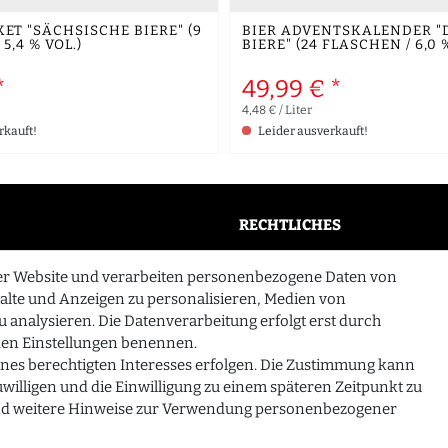
ET "SÄCHSISCHE BIERE" (9
BIER ADVENTSKALENDER "
5,4 % VOL.)
BIERE" (24 FLASCHEN / 6,0 
*
49,99 € *
4,48 € / Liter
rkauft!
Leider ausverkauft!
RECHTLICHES
AGB
er Website und verarbeiten personenbezogene Daten von
n
Widerrufsrecht
halte und Anzeigen zu personalisieren, Medien von
u analysieren. Die Datenverarbeitung erfolgt erst durch
Datenschutzerklärung
n den Einstellungen benennen.
Impressum
ines berechtigten Interesses erfolgen. Die Zustimmung kann
zuwilligen und die Einwilligung zu einem späteren Zeitpunkt zu
d weitere Hinweise zur Verwendung personenbezogener