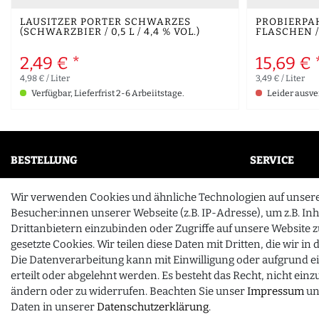
LAUSITZER PORTER SCHWARZES
PROBIERPAK
(SCHWARZBIER / 0,5 L / 4,4 % VOL.)
FLASCHEN / 
2,49 € *
15,69 € 
4,98 € / Liter
3,49 € / Liter
Verfügbar, Lieferfrist 2-6 Arbeiitstage.
Leider ausve
BESTELLUNG
SERVICE
Mein Konto
FAQ
Wir verwenden Cookies und ähnliche Technologien auf unser
Wunschliste
Unternehme
Besucher:innen unserer Webseite (z.B. IP-Adresse), um z.B. In
Drittanbietern einzubinden oder Zugriffe auf unsere Website z
Zahlung & Versand
Kontakt
gesetzte Cookies. Wir teilen diese Daten mit Dritten, die wir i
Die Datenverarbeitung kann mit Einwilligung oder aufgrund e
Vertrag widerrufen
erteilt oder abgelehnt werden. Es besteht das Recht, nicht ein
ändern oder zu widerrufen. Beachten Sie unser
Impressum
un
Daten in unserer
Daten­schutz­erklärung
.
© 2026 gourmeo24.com
| Design by neoprisma
FRAGEN ZUM ARTIKEL