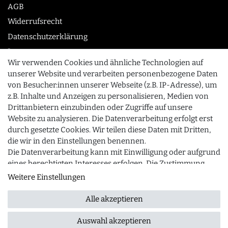
AGB
Widerrufsrecht
Datenschutzerklärung
Impressum
Wir verwenden Cookies und ähnliche Technologien auf
unserer Website und verarbeiten personenbezogene Daten
von Besucher:innen unserer Webseite (z.B. IP-Adresse), um
KONTAKT
z.B. Inhalte und Anzeigen zu personalisieren, Medien von
0355 /28913232
Drittanbietern einzubinden oder Zugriffe auf unsere
Website zu analysieren. Die Datenverarbeitung erfolgt erst
info@gourmeo24.com
durch gesetzte Cookies. Wir teilen diese Daten mit Dritten,
SCHLIESSEN
Gubener Straße 19, 03042 Cottbus
die wir in den Einstellungen benennen.
Die Datenverarbeitung kann mit Einwilligung oder aufgrund
eines berechtigten Interesses erfolgen. Die Zustimmung
kann erteilt oder abgelehnt werden. Es besteht das Recht,
Weitere Einstellungen
© 2026 gourmeo24.com
| Design by neoprisma
Alle Preise inkl. MwSt., zzgl. Versandkosten
nicht einzuwilligen und die Einwilligung zu einem späteren
Zeitpunkt zu ändern oder zu widerrufen. Beachten Sie
Alle akzeptieren
unser
Impressum
und weitere Hinweise zur Verwendung
personenbezogener Daten in unserer
Daten­schutz­
Auswahl akzeptieren
FRAGEN ZUM ARTIKEL