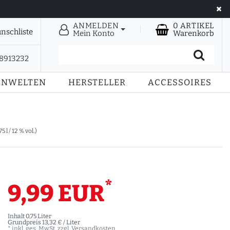
ANMELDEN
0
ARTIKEL
nschliste
Mein Konto
Warenkorb
28913232
ENWELTEN
HERSTELLER
ACCESSOIRES
l / 12 % vol.)
*
9,99 EUR
Inhalt
0,75
Liter
Grundpreis
13,32 € / Liter
* inkl. ges. MwSt. zzgl.
Versandkosten