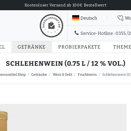
Kostenloser Versand ab 100€ Bestellwert
Deutsch
Wu
0
Service-Hotline :
0355 /
EL
GETRÄNKE
PROBIERPAKETE
THEM
SCHLEHENWEIN (0.75 L / 12 % VOL.)
bensmittel Shop
Getränke
Wein & Sekt
Fruchtwein
Schlehenwein (0.75 