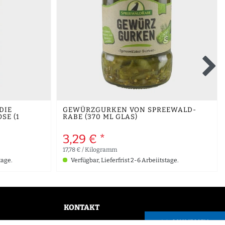
DIE
GEWÜRZGURKEN VON SPREEWALD-
SE (1
RABE (370 ML GLAS)
3,29 € *
17,78 € / Kilogramm
tage.
Verfügbar, Lieferfrist 2-6 Arbeiitstage.
KONTAKT
SCHLIESSEN