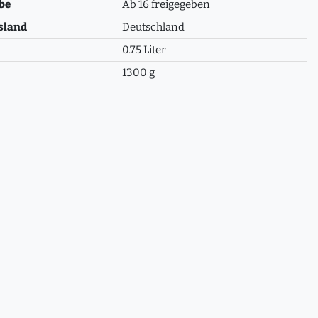
be
Ab 16 freigegeben
sland
Deutschland
0.75 Liter
1300 g