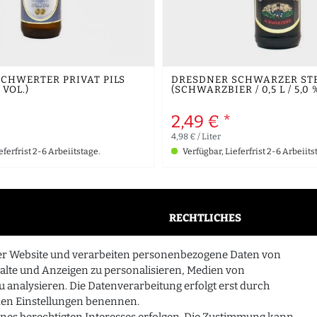
CHWERTER PRIVAT PILS
DRESDNER SCHWARZER ST
% VOL.)
(SCHWARZBIER / 0,5 L / 5,0 
2,49 € *
4,98 € / Liter
eferfrist 2-6 Arbeiitstage.
Verfügbar, Lieferfrist 2-6 Arbeiits
RECHTLICHES
AGB
er Website und verarbeiten personenbezogene Daten von
n
Widerrufsrecht
halte und Anzeigen zu personalisieren, Medien von
u analysieren. Die Datenverarbeitung erfolgt erst durch
Datenschutzerklärung
n den Einstellungen benennen.
Impressum
ines berechtigten Interesses erfolgen. Die Zustimmung kann