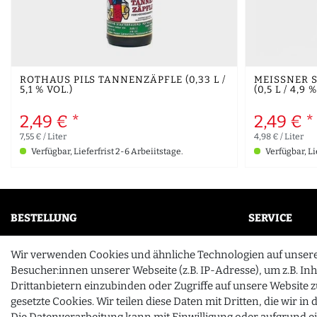
ROTHAUS PILS TANNENZÄPFLE (0,33 L /
MEISSNER S
5,1 % VOL.)
(0,5 L / 4,9 
2,49 € *
2,49 € *
7,55 € / Liter
4,98 € / Liter
Verfügbar, Lieferfrist 2-6 Arbeiitstage.
Verfügbar, Li
BESTELLUNG
SERVICE
Mein Konto
FAQ
Wir verwenden Cookies und ähnliche Technologien auf unser
Wunschliste
Unternehme
Besucher:innen unserer Webseite (z.B. IP-Adresse), um z.B. In
Zahlung & Versand
Drittanbietern einzubinden oder Zugriffe auf unsere Website z
Kontakt
gesetzte Cookies. Wir teilen diese Daten mit Dritten, die wir i
Vertrag widerrufen
Die Datenverarbeitung kann mit Einwilligung oder aufgrund e