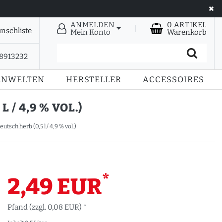
ANMELDEN
0
ARTIKEL
nschliste
Mein Konto
Warenkorb
28913232
ENWELTEN
HERSTELLER
ACCESSOIRES
/ 4,9 % VOL.)
tsch herb (0,5 l / 4,9 % vol.)
*
2,49 EUR
Pfand (zzgl. 0,08 EUR) *