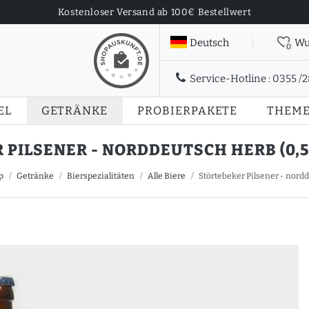
Kostenloser Versand ab 100€ Bestellwert
Deutsch
Wu
0
Service-Hotline :
0355 /
EL
GETRÄNKE
PROBIERPAKETE
THEM
PILSENER - NORDDEUTSCH HERB (0,5 L 
p
Getränke
Bierspezialitäten
Alle Biere
Störtebeker Pilsener - norddeu