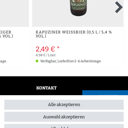
EIGER
KAPUZINER WEISSBIER (0,5 L / 5,4 % V
% VOL.)
OL.)
2,49 € *
4,98 € / Liter
tage.
Verfügbar, Lieferfrist 2-6 Arbeiitstage.
KONTAKT
SCHLIESSEN
0355 /28913232
Alle akzeptieren
info@gourmeo24.com
Gubener Straße 19, 03042 Cottbus
Auswahl akzeptieren