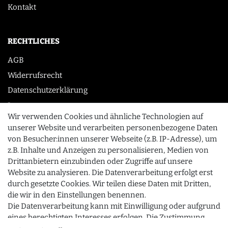
Kontakt
RECHTLICHES
AGB
Widerrufsrecht
Datenschutzerklärung
Impressum
Wir verwenden Cookies und ähnliche Technologien auf
unserer Website und verarbeiten personenbezogene Daten
von Besucher:innen unserer Webseite (z.B. IP-Adresse), um
KONTAKT
z.B. Inhalte und Anzeigen zu personalisieren, Medien von
0355 /28913232
Drittanbietern einzubinden oder Zugriffe auf unsere
Website zu analysieren. Die Datenverarbeitung erfolgt erst
info@gourmeo24.com
durch gesetzte Cookies. Wir teilen diese Daten mit Dritten,
SCHLIESSEN
Gubener Straße 19, 03042 Cottbus
die wir in den Einstellungen benennen.
Die Datenverarbeitung kann mit Einwilligung oder aufgrund
eines berechtigten Interesses erfolgen. Die Zustimmung