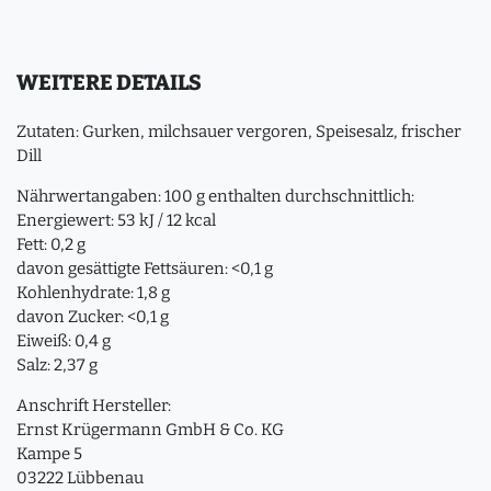
WEITERE DETAILS
Zutaten: Gurken, milchsauer vergoren, Speisesalz, frischer
Dill
Nährwertangaben: 100 g enthalten durchschnittlich:
Energiewert: 53 kJ / 12 kcal
Fett: 0,2 g
davon gesättigte Fettsäuren: <0,1 g
Kohlenhydrate: 1,8 g
davon Zucker: <0,1 g
Eiweiß: 0,4 g
Salz: 2,37 g
Anschrift Hersteller:
Ernst Krügermann GmbH & Co. KG
Kampe 5
03222 Lübbenau