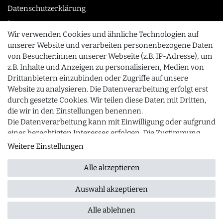
Datenschutzerklärung
Impressum
Wir verwenden Cookies und ähnliche Technologien auf
unserer Website und verarbeiten personenbezogene Daten
von Besucher:innen unserer Webseite (z.B. IP-Adresse), um
KONTAKT
z.B. Inhalte und Anzeigen zu personalisieren, Medien von
0355 /28913232
Drittanbietern einzubinden oder Zugriffe auf unsere
Website zu analysieren. Die Datenverarbeitung erfolgt erst
info@gourmeo24.com
durch gesetzte Cookies. Wir teilen diese Daten mit Dritten,
SCHLIESSEN
Gubener Straße 19, 03042 Cottbus
die wir in den Einstellungen benennen.
Die Datenverarbeitung kann mit Einwilligung oder aufgrund
eines berechtigten Interesses erfolgen. Die Zustimmung
kann erteilt oder abgelehnt werden. Es besteht das Recht,
Weitere Einstellungen
© 2026 gourmeo24.com
| Design by neoprisma
Alle Preise inkl. MwSt., zzgl. Versandkosten
nicht einzuwilligen und die Einwilligung zu einem späteren
Zeitpunkt zu ändern oder zu widerrufen. Beachten Sie
Alle akzeptieren
unser
Impressum
und weitere Hinweise zur Verwendung
personenbezogener Daten in unserer
Daten­schutz­
Auswahl akzeptieren
FRAGEN ZUM ARTIKEL
erklärung
.
Alle ablehnen