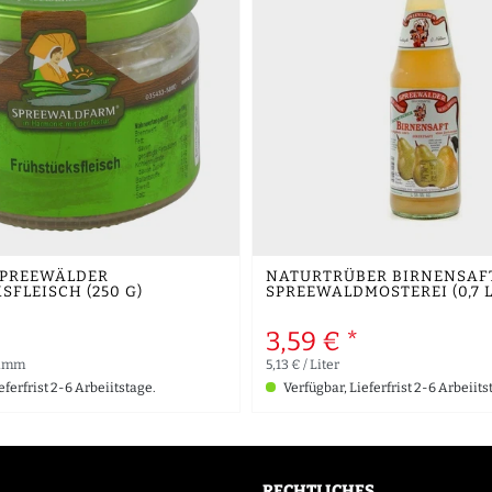
SPREEWÄLDER
NATURTRÜBER BIRNENSAF
FLEISCH (250 G)
SPREEWALDMOSTEREI (0,7 L
3,59 € *
ramm
5,13 € / Liter
eferfrist 2-6 Arbeiitstage.
Verfügbar, Lieferfrist 2-6 Arbeiits
RECHTLICHES