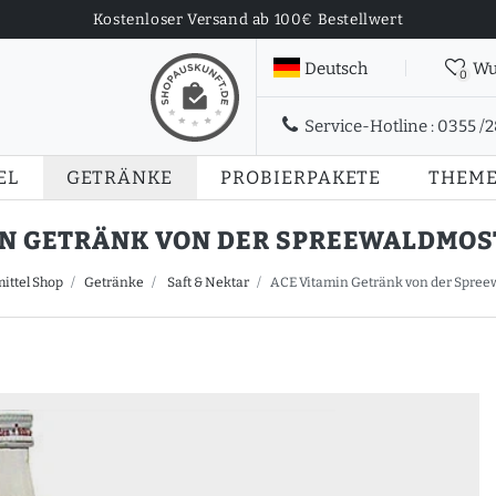
Kostenloser Versand ab 100€ Bestellwert
Deutsch
Wu
0
Service-Hotline :
0355 /
EL
GETRÄNKE
PROBIERPAKETE
THEM
N GETRÄNK VON DER SPREEWALDMOSTE
ittel Shop
Getränke
Saft & Nektar
ACE Vitamin Getränk von der Spreewa