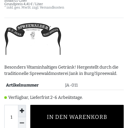
Inhalt
0,7
Liter
Grundpreis
4,41 € / Liter
* inkl. ges. MwSt. zzgl.
Versandkosten
Besonders Vitaminhaltiges Getränk! Hergestellt durch die
traditionelle Spreewaldmosterei Jank in Burg/Spreewald.
Artikelnummer
JA-011
Verfügbar, Lieferfrist 2-6 Arbeiitstage.
IN DEN WARENKORB