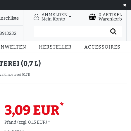
ANMELDEN
0
ARTIKEL
nschliste
Mein Konto
Warenkorb
28913232
ENWELTEN
HERSTELLER
ACCESSOIRES
REI (0,7 L)
ldmosterei (0,7 l)
*
3,09 EUR
Pfand (zzgl. 0,15 EUR) *