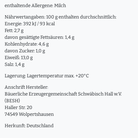
enthaltende Allergene: Milch
Nährwertangaben: 100 g enthalten durchschnittlich:
Energie: 392 kJ / 93 kcal
Fett: 2,7 g
davon gesättigte Fettsäuren: 1,4 g
Kohlenhydrate: 4,6 g
davon Zucker: 1,0 g
Eiweiß: 13,0 g
Salz: 1,4 g
Lagerung: Lagertemperatur max. +20°C
Anschrift Hersteller:
Bäuerliche Erzeugergemeinschaft Schwäbisch Hall w.V.
(BESH)
Haller Str. 20
74549 Wolpertshausen
Herkunft: Deutschland