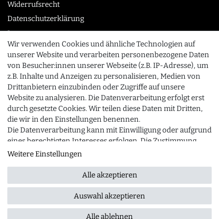
Widerrufsrecht
Datenschutzerklärung
Impressum
Wir verwenden Cookies und ähnliche Technologien auf
unserer Website und verarbeiten personenbezogene Daten
von Besucher:innen unserer Webseite (z.B. IP-Adresse), um
KONTAKT
z.B. Inhalte und Anzeigen zu personalisieren, Medien von
0355 /28913232
Drittanbietern einzubinden oder Zugriffe auf unsere
Website zu analysieren. Die Datenverarbeitung erfolgt erst
info@gourmeo24.com
durch gesetzte Cookies. Wir teilen diese Daten mit Dritten,
SCHLIESSEN
Gubener Straße 19, 03042 Cottbus
die wir in den Einstellungen benennen.
Die Datenverarbeitung kann mit Einwilligung oder aufgrund
eines berechtigten Interesses erfolgen. Die Zustimmung
kann erteilt oder abgelehnt werden. Es besteht das Recht,
Weitere Einstellungen
© 2026 gourmeo24.com
| Design by neoprisma
Alle Preise inkl. MwSt., zzgl. Versandkosten
nicht einzuwilligen und die Einwilligung zu einem späteren
Zeitpunkt zu ändern oder zu widerrufen. Beachten Sie
Alle akzeptieren
unser
Impressum
und weitere Hinweise zur Verwendung
personenbezogener Daten in unserer
Daten­schutz­
Auswahl akzeptieren
FRAGEN ZUM ARTIKEL
erklärung
.
Alle ablehnen